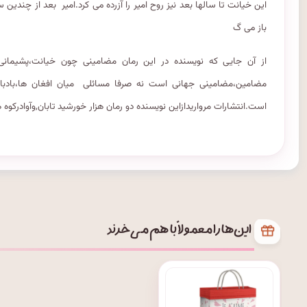
این خیانت تا سالها بعد نیز روح امیر را آزرده می کرد.امیر بعد از چندین 
باز می گ
از آن جایی که نویسنده در این رمان مضامینی چون خیانت،پشیمانی
مضامین،مضامینی جهانی است نه صرفا مسائلی میان افغان ها،بادباد
است.انتشارات مرواریدازاین نویسنده دو رمان هزار خورشید تابان,وآوادرکوه 
این‌ها را معمولاً با هم می‌خرند