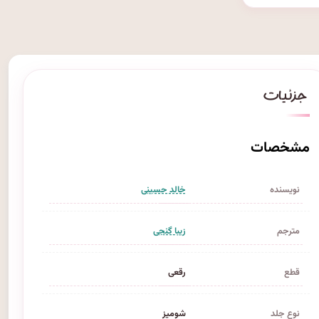
مشخصات
نویسنده
خالد حسینی
مترجم
زیبا گنجی
قطع
رقعی
نوع جلد
شومیز