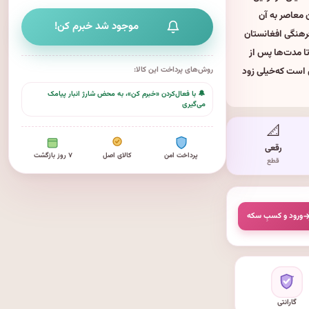
ن معاصر به آن
موجود شد خبرم کن!
فرهنگی افغانستان
تا مدت‌ها پس از
ن است كه‌خیلی زود
روش‌های پرداخت این کالا:
🔔 با فعال‌کردن «خبرم کن»، به محض شارژ انبار پیامک
می‌گیری
📐
رقعی
پرداخت امن
کالای اصل
۷ روز بازگشت
قطع
ورود و کسبِ سکه
گارانتی