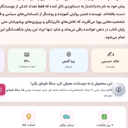
رمان خود به نام بادبادك‌باز به دستاوردی نائل آمده كه فقط تعداد اندكی از نویسندگا
دست یافته‌اند. نویسنده ضمن روایتی آموزنده و روشنگر از نابسامانی‌های سیاسی و 
شخصیت‌هایی پویا می‌آفریند كه تلاش‌های تاثربرانگیز و پیروزی‌های پرشورشان حتی 
پایان كتاب در ذهن خواننده باقی می‌ماند و شاید تنها ایراد این رمان شگفت‌انگیز ای
تمام می‌شود.
📖
🌐
✍️
خالد حسینی
زیبا گنجی
۴۲۰
نویسنده
مترجم
تعداد صفحات
این محصول را به دوستانت معرفی کن،
سکهٔ نقره‌ای
بگیر!
کافیه وارد بشی تا لینکِ اختصاصی‌ات ساخته بشه؛ هر خریدِ دوستت یعنی
۵٪ سکهٔ نقره‌ای
برای تو.
۷ روز بازگشت
ارسال رایگان
اصالت کالا