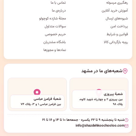
رهگیری مرسوله
تماس با ما
آموزش خرید آنلاین
درباره‌ی ما
شیوه‌های ارسال
مجلهٔ شازده کوچولو
پرداخت امن
سوالات متداول
قوانین و شرایط
حریم خصوصی
رویه بازگردانی کالا
باشگاه مشتریان
نمادها و مجوزها
شعبه‌های ما در مشهد
شعبهٔ پیروزی
شعبهٔ فرامرز عباسی
بین پیروزی ۲ و چهارراه شهید کاوه،
پلاک ۹۸
بین فرامرز عباسی ۱ و ۳، پلاک ۷۴
شنبه تا پنجشنبه ۹ تا ۲۲ یکسره · جمعه‌ها ۱۰ تا ۱۴ و ۱۶ تا ۲۱
info@shazdehkoochooloo.com