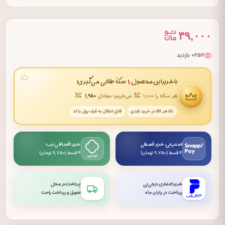
۳۹,۰۰۰
۲۵۲+ بازدید
۱
با خریدِ این محصول
سکهٔ طلایی می‌گیری!
هر سکه را ۱٬۰۰۰
می‌خریم؛ معادلِ
۱٬۹۵۰
۵٪ هر کالا در خریدِ نقدی
قابلِ انتقال به کیف پول یا کد
اسنپ‌پی: خرید قسطی
خرید اقساطی ترب
۴ قسط (۹٬۷۵۰ تومان)
۴ قسط (۹٬۷۵۰ تومان)
خرید اعتباری دیجی‌پی
پرداخت در محل
پرداخت در پایان ماه
تحویل و پرداخت راحت