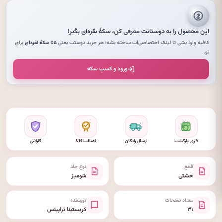
این محصول را به دوستانت معرفی کن،
سکهٔ نقره‌ای
بگیر!
کافیه وارد بشی تا لینکِ اختصاصی‌ات ساخته بشه؛ هر خریدِ دوستت یعنی
۵٪ سکهٔ نقره‌ای
برای
تو.
ورود و کسبِ سکه
۷ روز بازگشت
ارسال رایگان
اصالت کالا
گارانتی
قطع
نوع جلد
خشتی
شومیز
تعداد صفحات
نویسنده
۳۱
کریستینا تراپینس