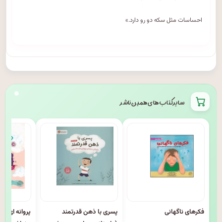
احساسات مثل سکه دو رو دارد.»
سایر کتاب های همین ناشر
فکرهای ناگهانی
پسری با ذهن قدرتمند
پروانه ای ک