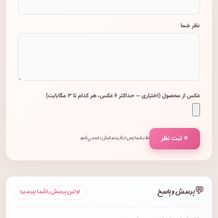
نظر شما
عکس از محصول (اختیاری — حداکثر ۶ عکس، هر کدام تا ۳ مگابایت)
⭐ ثبت نظر
نظر شما پس از تأیید نمایش داده می‌شود.
💬
پرسش و پاسخ
اولین پرسش را شما بپرسید!