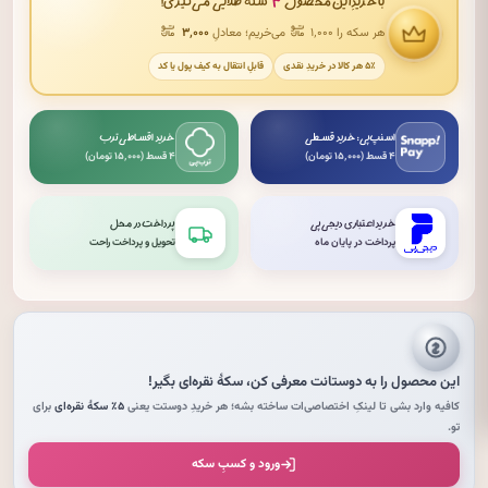
۳
با خریدِ این محصول
سکهٔ طلایی می‌گیری!
هر سکه را ۱٬۰۰۰
می‌خریم؛ معادلِ
۳٬۰۰۰
۵٪ هر کالا در خریدِ نقدی
قابلِ انتقال به کیف پول یا کد
اسنپ‌پی: خرید قسطی
خرید اقساطی ترب
۴ قسط (۱۵٬۰۰۰ تومان)
۴ قسط (۱۵٬۰۰۰ تومان)
خرید اعتباری دیجی‌پی
پرداخت در محل
پرداخت در پایان ماه
تحویل و پرداخت راحت
این محصول را به دوستانت معرفی کن،
سکهٔ نقره‌ای
بگیر!
کافیه وارد بشی تا لینکِ اختصاصی‌ات ساخته بشه؛ هر خریدِ دوستت یعنی
۵٪ سکهٔ نقره‌ای
برای
تو.
ورود و کسبِ سکه