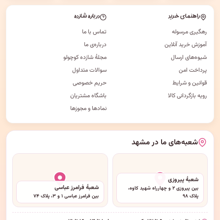
راهنمای خرید
درباره شازده
رهگیری مرسوله
تماس با ما
آموزش خرید آنلاین
درباره‌ی ما
شیوه‌های ارسال
مجلهٔ شازده کوچولو
پرداخت امن
سوالات متداول
قوانین و شرایط
حریم خصوصی
رویه بازگردانی کالا
باشگاه مشتریان
نمادها و مجوزها
شعبه‌های ما در مشهد
شعبهٔ پیروزی
شعبهٔ فرامرز عباسی
بین پیروزی ۲ و چهارراه شهید کاوه،
پلاک ۹۸
بین فرامرز عباسی ۱ و ۳، پلاک ۷۴