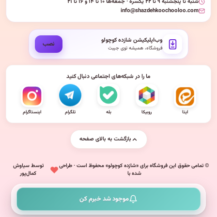
شنبه تا پنجشنبه ۹ تا ۲۲ یکسره · جمعه‌ها ۱۰ تا ۱۴ و ۱۶ تا ۲۱
info@shazdehkoochooloo.com
وب‌اپلیکیشن شازده کوچولو
نصب
فروشگاه، همیشه توی جیبت
ما را در شبکه‌های اجتماعی دنبال کنید
ایتا
روبیکا
بله
تلگرام
اینستاگرام
بازگشت به بالای صفحه
© تمامی حقوق این فروشگاه برای «شازده کوچولو» محفوظ است · طراحی
توسط سیاوش
شده با
کمال‌پور
موجود شد خبرم کن