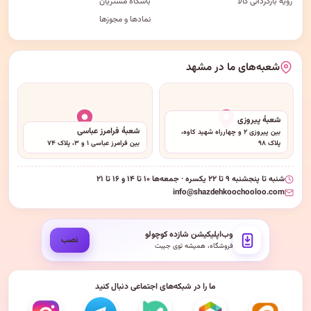
رویه بازگردانی کالا
باشگاه مشتریان
نمادها و مجوزها
شعبه‌های ما در مشهد
شعبهٔ پیروزی
شعبهٔ فرامرز عباسی
بین پیروزی ۲ و چهارراه شهید کاوه،
پلاک ۹۸
بین فرامرز عباسی ۱ و ۳، پلاک ۷۴
شنبه تا پنجشنبه ۹ تا ۲۲ یکسره · جمعه‌ها ۱۰ تا ۱۴ و ۱۶ تا ۲۱
info@shazdehkoochooloo.com
وب‌اپلیکیشن شازده کوچولو
نصب
فروشگاه، همیشه توی جیبت
ما را در شبکه‌های اجتماعی دنبال کنید