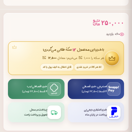
۲۵۰,۰۰۰
۶۰+ بازدید
۱۲
با خریدِ این محصول
سکهٔ طلایی می‌گیری!
هر سکه را ۱٬۰۰۰
می‌خریم؛ معادلِ
۱۲٬۵۰۰
۵٪ هر کالا در خریدِ نقدی
قابلِ انتقال به کیف پول یا کد
اسنپ‌پی: خرید قسطی
خرید اقساطی ترب
۴ قسط (۶۲٬۵۰۰ تومان)
۴ قسط (۶۲٬۵۰۰ تومان)
خرید اعتباری دیجی‌پی
پرداخت در محل
پرداخت در پایان ماه
تحویل و پرداخت راحت