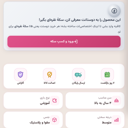
این محصول را به دوستانت معرفی کن،
سکهٔ نقره‌ای
بگیر!
کافیه وارد بشی تا لینکِ اختصاصی‌ات ساخته بشه؛ هر خریدِ دوستت یعنی
۵٪ سکهٔ نقره‌ای
برای
تو.
ورود و کسبِ سکه
۷ روز بازگشت
ارسال رایگان
اصالت کالا
گارانتی
سن مناسب
نوع بازی
۴ سال به بالا
آموزشی
درجه سختی
جنس
متوسط
مقوا و پلاستیک