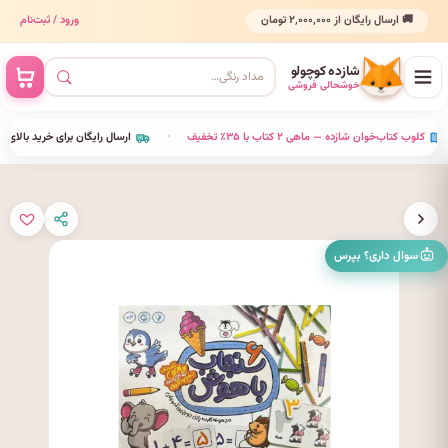
🚚 ارسال رایگان از ۲٬۰۰۰٬۰۰۰ تومان
ورود / ثبت‌نام
شازده کوچولو
خوشحالی فروشی
•
کلوب کتاب‌خوان شازده — ماهی ۲ کتاب با ۳۵٪ تخفیف
•
ارسال رایگان برای خرید بالای ٬۰۰۰٬۰۰۰
سوال داری؟ بپرس