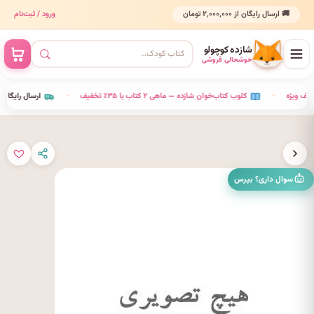
🚚 ارسال رایگان از ۲٬۰۰۰٬۰۰۰ تومان
ورود / ثبت‌نام
شازده کوچولو
خوشحالی فروشی
•
کلوب کتاب‌خوان شازده — ماهی ۲ کتاب با ۳۵٪ تخفیف
•
ارسال را
سوال داری؟ بپرس