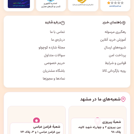
راهنمای خرید
درباره شازده
رهگیری مرسوله
تماس با ما
آموزش خرید آنلاین
درباره‌ی ما
شیوه‌های ارسال
مجلهٔ شازده کوچولو
پرداخت امن
سوالات متداول
قوانین و شرایط
حریم خصوصی
رویه بازگردانی کالا
باشگاه مشتریان
نمادها و مجوزها
شعبه‌های ما در مشهد
شعبهٔ پیروزی
شعبهٔ فرامرز عباسی
بین پیروزی ۲ و چهارراه شهید کاوه،
پلاک ۹۸
بین فرامرز عباسی ۱ و ۳، پلاک ۷۴