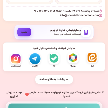
شنبه تا پنجشنبه ۹ تا ۲۲ یکسره · جمعه‌ها ۱۰ تا ۱۴ و ۱۶ تا ۲۱
info@shazdehkoochooloo.com
وب‌اپلیکیشن شازده کوچولو
نصب
فروشگاه، همیشه توی جیبت
ما را در شبکه‌های اجتماعی دنبال کنید
ایتا
روبیکا
بله
تلگرام
اینستاگرام
بازگشت به بالای صفحه
© تمامی حقوق این فروشگاه برای «شازده کوچولو» محفوظ است · طراحی
توسط سیاوش
شده با
کمال‌پور