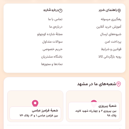
راهنمای خرید
درباره شازده
رهگیری مرسوله
تماس با ما
آموزش خرید آنلاین
درباره‌ی ما
شیوه‌های ارسال
مجلهٔ شازده کوچولو
پرداخت امن
سوالات متداول
قوانین و شرایط
حریم خصوصی
رویه بازگردانی کالا
باشگاه مشتریان
نمادها و مجوزها
شعبه‌های ما در مشهد
شعبهٔ پیروزی
شعبهٔ فرامرز عباسی
بین پیروزی ۲ و چهارراه شهید کاوه،
پلاک ۹۸
بین فرامرز عباسی ۱ و ۳، پلاک ۷۴