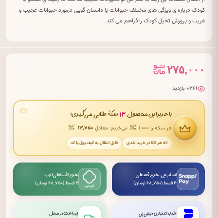
کودک درباره ی ویژگی های مختلف حیوانات یا داستان گویی درمورد حیوانات عجیب و
غریب و پرورش تخیل کودک را فراهم می کند.
۲۷۵,۰۰۰
۲۴۱+ بازدید
۱۳
با خریدِ این محصول
سکهٔ طلایی می‌گیری!
هر سکه را ۱٬۰۰۰
می‌خریم؛ معادلِ
۱۳٬۷۵۰
۵٪ هر کالا در خریدِ نقدی
قابلِ انتقال به کیف پول یا کد
اسنپ‌پی: خرید قسطی
خرید اقساطی ترب
۴ قسط (۶۸٬۷۵۰ تومان)
۴ قسط (۶۸٬۷۵۰ تومان)
خرید اعتباری دیجی‌پی
پرداخت در محل