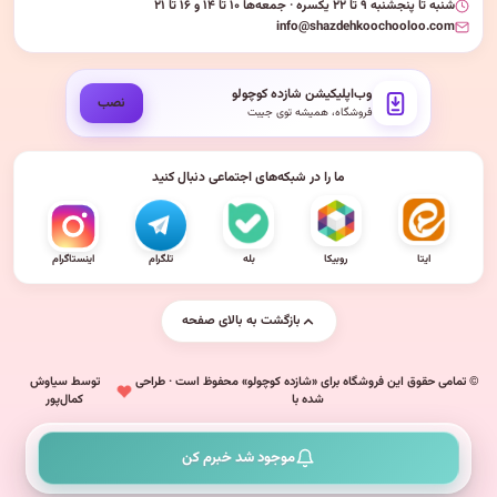
شنبه تا پنجشنبه ۹ تا ۲۲ یکسره · جمعه‌ها ۱۰ تا ۱۴ و ۱۶ تا ۲۱
info@shazdehkoochooloo.com
وب‌اپلیکیشن شازده کوچولو
نصب
فروشگاه، همیشه توی جیبت
ما را در شبکه‌های اجتماعی دنبال کنید
ایتا
روبیکا
بله
تلگرام
اینستاگرام
بازگشت به بالای صفحه
© تمامی حقوق این فروشگاه برای «شازده کوچولو» محفوظ است · طراحی
توسط سیاوش
شده با
کمال‌پور
موجود شد خبرم کن