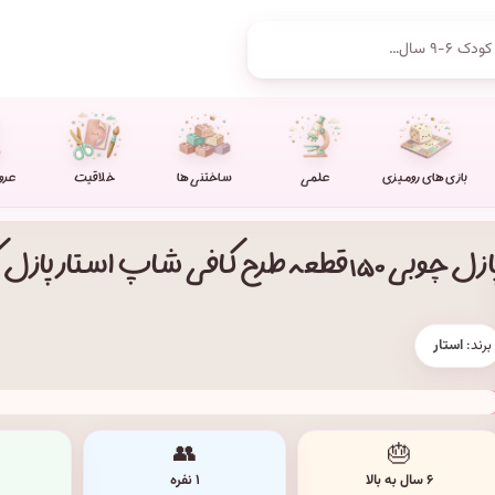
بازی های رومیزی
علمی
ساختنی ها
خلاقیت
عرو
ل چوبی ۱۵۰ قطعه طرح کافی شاپ استار پازل کد: ۱۰۰۶
برند:
استار
👥
🎂
۶ سال به بالا
۱ نفره