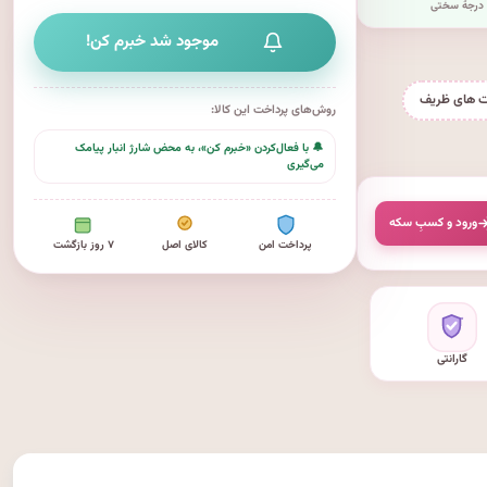
درجهٔ سختی
موجود شد خبرم کن!
ت های ظریف
روش‌های پرداخت این کالا:
🔔 با فعال‌کردن «خبرم کن»، به محض شارژ انبار پیامک
می‌گیری
ورود و کسبِ سکه
پرداخت امن
کالای اصل
۷ روز بازگشت
گارانتی