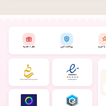
 با خرید
پرداخت امن
نظر + هدیه