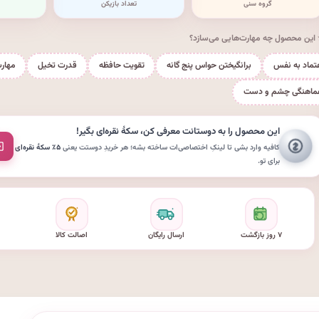
گروه سنی
تعداد بازیکن
این محصول چه مهارت‌هایی می‌سازد؟
تماد به نفس
برانگیختن حواس پنج گانه
تقویت حافظه
قدرت تخیل
مهار
ماهنگی چشم و دست
این محصول را به دوستانت معرفی کن،
سکهٔ نقره‌ای
بگیر!
کافیه وارد بشی تا لینکِ اختصاصی‌ات ساخته بشه؛ هر خریدِ دوستت یعنی
۵٪ سکهٔ نقره‌ای
برای تو.
۷ روز بازگشت
ارسال رایگان
اصالت کالا