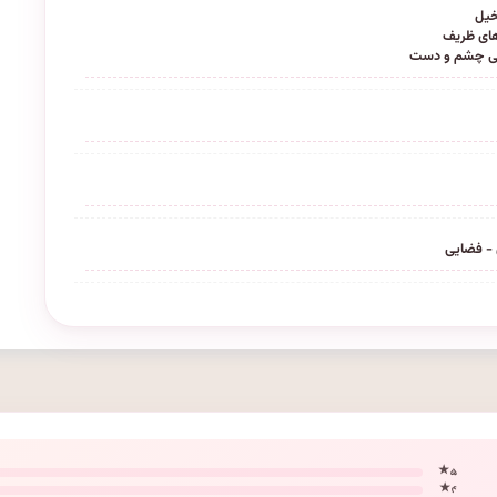
خیل
ای ظریف
ی چشم و دست
- فضایی
۵ ★
۴ ★