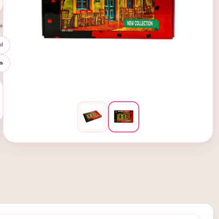
⭐ 
اع
ه