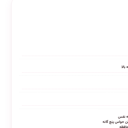
به نفس
تن حواس پنج گانه
افظه