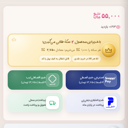
۵۵,۰۰۰
۱۹۳+ بازدید
۲
با خریدِ این محصول
سکهٔ طلایی می‌گیری!
هر سکه را ۱٬۰۰۰
می‌خریم؛ معادلِ
۲٬۷۵۰
۵٪ هر کالا در خریدِ نقدی
قابلِ انتقال به کیف پول یا کد
اسنپ‌پی: خرید قسطی
خرید اقساطی ترب
۴ قسط (۱۳٬۷۵۰ تومان)
۴ قسط (۱۳٬۷۵۰ تومان)
خرید اعتباری دیجی‌پی
پرداخت در محل
پرداخت در پایان ماه
تحویل و پرداخت راحت