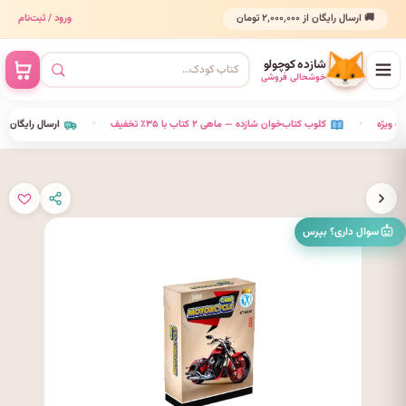
🚚 ارسال رایگان از ۲٬۰۰۰٬۰۰۰ تومان
ورود / ثبت‌نام
شازده کوچولو
خوشحالی فروشی
•
کلوب کتاب‌خوان شازده — ماهی ۲ کتاب با ۳۵٪ تخفیف
•
ارسال رایگان 
سوال داری؟ بپرس