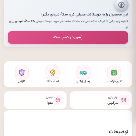
این محصول را به دوستانت معرفی کن،
سکهٔ نقره‌ای
بگیر!
کافیه وارد بشی تا لینکِ اختصاصی‌ات ساخته بشه؛ هر خریدِ دوستت یعنی
۵٪ سکهٔ نقره‌ای
برای
تو.
ورود و کسبِ سکه
۷ روز بازگشت
ارسال رایگان
اصالت کالا
گارانتی
نوع بازی
جنس
سرگرمی
مقوا
توضیحات