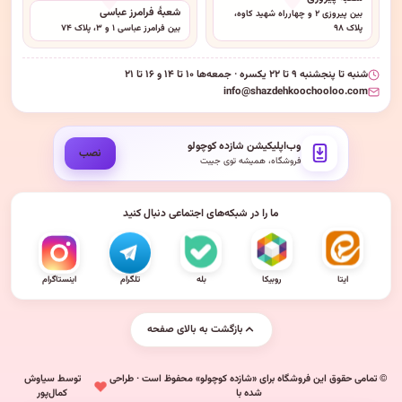
شعبهٔ فرامرز عباسی
بین پیروزی ۲ و چهارراه شهید کاوه،
پلاک ۹۸
بین فرامرز عباسی ۱ و ۳، پلاک ۷۴
شنبه تا پنجشنبه ۹ تا ۲۲ یکسره · جمعه‌ها ۱۰ تا ۱۴ و ۱۶ تا ۲۱
info@shazdehkoochooloo.com
وب‌اپلیکیشن شازده کوچولو
نصب
فروشگاه، همیشه توی جیبت
ما را در شبکه‌های اجتماعی دنبال کنید
ایتا
روبیکا
بله
تلگرام
اینستاگرام
بازگشت به بالای صفحه
© تمامی حقوق این فروشگاه برای «شازده کوچولو» محفوظ است · طراحی
توسط سیاوش
شده با
کمال‌پور