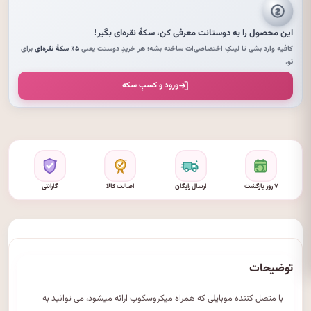
این محصول را به دوستانت معرفی کن،
سکهٔ نقره‌ای
بگیر!
کافیه وارد بشی تا لینکِ اختصاصی‌ات ساخته بشه؛ هر خریدِ دوستت یعنی
۵٪ سکهٔ نقره‌ای
برای
تو.
ورود و کسبِ سکه
۷ روز بازگشت
ارسال رایگان
اصالت کالا
گارانتی
توضیحات
با متصل کننده موبایلی که همراه میکروسکوپ ارائه میشود، می توانید به