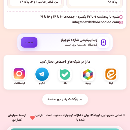
پلاک ۹۸
بین فرامرز عباسی ۱ و ۳، پلاک ۷۴
شنبه تا پنجشنبه ۹ تا ۲۲ یکسره · جمعه‌ها ۱۰ تا ۱۴ و ۱۶ تا ۲۱
info@shazdehkoochooloo.com
وب‌اپلیکیشن شازده کوچولو
نصب
فروشگاه، همیشه توی جیبت
ما را در شبکه‌های اجتماعی دنبال کنید
ایتا
روبیکا
بله
تلگرام
اینستاگرام
بازگشت به بالای صفحه
© تمامی حقوق این فروشگاه برای «شازده کوچولو» محفوظ است · طراحی
توسط سیاوش
شده با
کمال‌پور