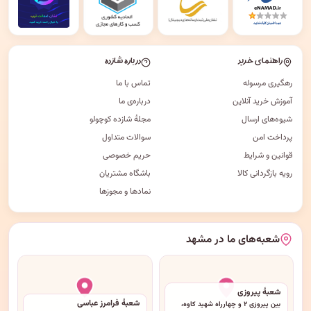
راهنمای خرید
درباره شازده
رهگیری مرسوله
تماس با ما
آموزش خرید آنلاین
درباره‌ی ما
شیوه‌های ارسال
مجلهٔ شازده کوچولو
پرداخت امن
سوالات متداول
قوانین و شرایط
حریم خصوصی
رویه بازگردانی کالا
باشگاه مشتریان
نمادها و مجوزها
شعبه‌های ما در مشهد
شعبهٔ پیروزی
شعبهٔ فرامرز عباسی
بین پیروزی ۲ و چهارراه شهید کاوه،