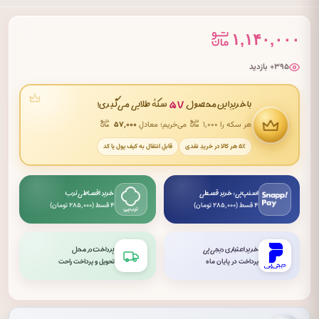
۱,۱۴۰,۰۰۰
۳۹۵+ بازدید
۵۷
با خریدِ این محصول
سکهٔ طلایی می‌گیری!
هر سکه را ۱٬۰۰۰
می‌خریم؛ معادلِ
۵۷٬۰۰۰
۵٪ هر کالا در خریدِ نقدی
قابلِ انتقال به کیف پول یا کد
اسنپ‌پی: خرید قسطی
خرید اقساطی ترب
۴ قسط (۲۸۵٬۰۰۰ تومان)
۴ قسط (۲۸۵٬۰۰۰ تومان)
خرید اعتباری دیجی‌پی
پرداخت در محل
پرداخت در پایان ماه
تحویل و پرداخت راحت