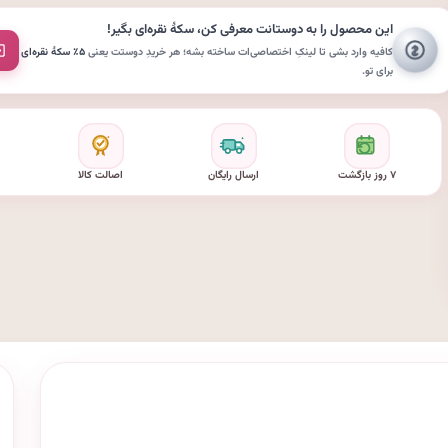
این محصول را به دوستانت معرفی کن،
سکهٔ نقره‌ای
بگیر!
کافیه وارد بشی تا لینکِ اختصاصی‌ات ساخته بشه؛ هر خریدِ دوستت یعنی
۵٪ سکهٔ نقره‌ای
برای تو.
۷ روز بازگشت
ارسال رایگان
اصالت کالا