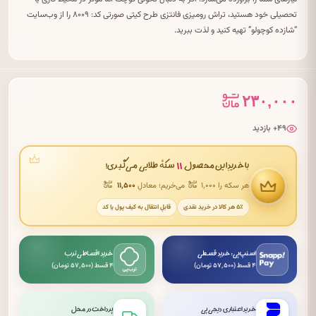
تحصیلی خود هستید، تراش رومیزی فانتزی طرح کیتی صورتی کد: ۸۰۰۹ را از وب‌سایت
“شازده کوچولو” تهیه کنید و لذت ببرید.
۲۳۰,۰۰۰
۴۹+ بازدید
۱۱
با خریدِ این محصول
سکهٔ طلایی می‌گیری!
هر سکه را ۱٬۰۰۰
می‌خریم؛ معادلِ
۱۱٬۵۰۰
۵٪ هر کالا در خریدِ نقدی
قابلِ انتقال به کیف پول یا کد
اسنپ‌پی: خرید قسطی
خرید اقساطی ترب
۴ قسط (۵۷٬۵۰۰ تومان)
۴ قسط (۵۷٬۵۰۰ تومان)
خرید اعتباری دیجی‌پی
پرداخت در محل