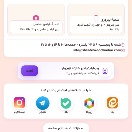
شعبهٔ پیروزی
شعبهٔ فرامرز عباسی
بین پیروزی ۲ و چهارراه شهید کاوه،
پلاک ۹۸
بین فرامرز عباسی ۱ و ۳، پلاک ۷۴
شنبه تا پنجشنبه ۹ تا ۲۲ یکسره · جمعه‌ها ۱۰ تا ۱۴ و ۱۶ تا ۲۱
info@shazdehkoochooloo.com
وب‌اپلیکیشن شازده کوچولو
نصب
فروشگاه، همیشه توی جیبت
ما را در شبکه‌های اجتماعی دنبال کنید
ایتا
روبیکا
بله
تلگرام
اینستاگرام
بازگشت به بالای صفحه