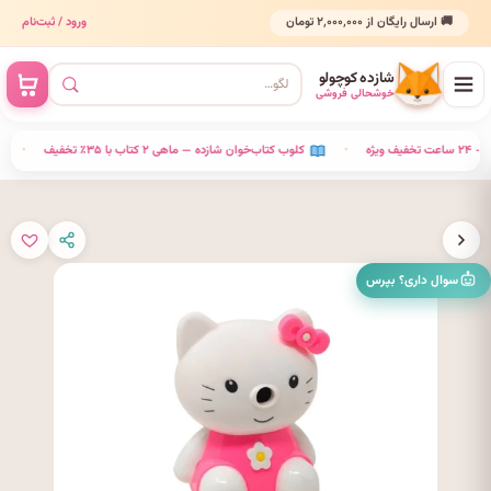
🚚 ارسال رایگان از ۲٬۰۰۰٬۰۰۰ تومان
ورود / ثبت‌نام
شازده کوچولو
خوشحالی فروشی
— ۲۴ ساعت تخفیف ویژه
•
کلوب کتاب‌خوان شازده — ماهی ۲ کتاب با ۳۵٪ تخفیف
سوال داری؟ بپرس