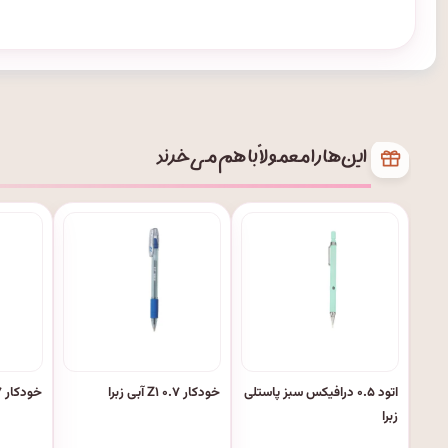
این‌ها را معمولاً با هم می‌خرند
اتود ۰.۵ درافیکس سبز پاستلی
خودکار ۰.۷ Z۱ آبی زبرا
خودکار ۰.۷ Z۱ قرمز زبرا
زبرا