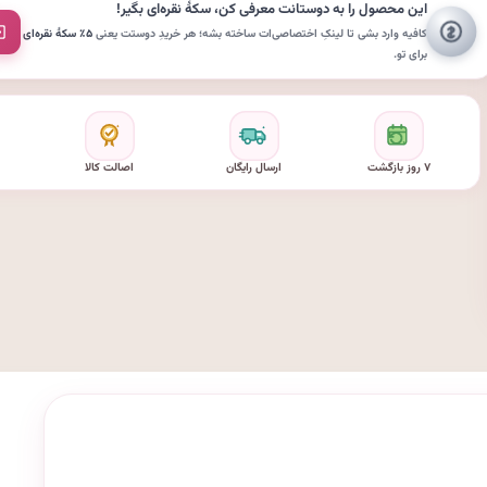
این محصول را به دوستانت معرفی کن،
سکهٔ نقره‌ای
بگیر!
کافیه وارد بشی تا لینکِ اختصاصی‌ات ساخته بشه؛ هر خریدِ دوستت یعنی
۵٪ سکهٔ نقره‌ای
برای تو.
۷ روز بازگشت
ارسال رایگان
اصالت کالا