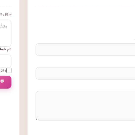
سؤال شم
نام شما
وقتی 
💬