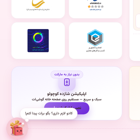
اپلیکیشن شازده کوچولو
سبک و سریع — مستقیم روی صفحه خانه گوشی‌ات
نصب اپلیکیشن
کادو لازم داری؟ بگو برات پیدا کنم!