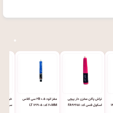
تراش پاکن مخزن دار پیچی
مغز اتود ۰.۵ ۲B سی کلاس
اسکول فنس کد: FA۹۲۶۵۱
۶۰MM کد: LT ۱۲۱۹-۵
سی کلاس کد: ۰