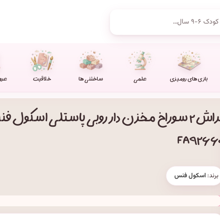
بازی های رومیزی
علمی
ساختنی ها
خلاقیت
عرو
تراش ۲ سوراخ مخزن دار روبی پاستلی اسکول ف
FA۹۲۶۶
برند:
اسکول فنس