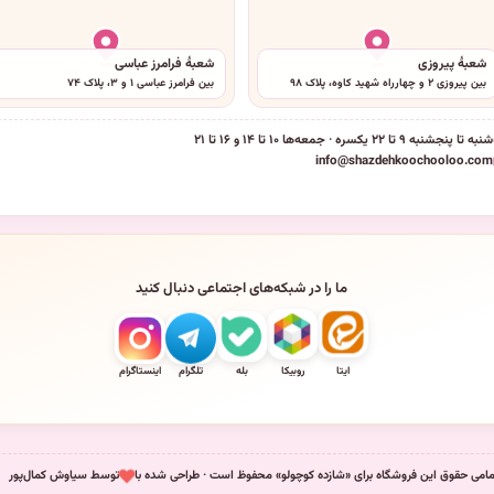
شعبهٔ پیروزی
شعبهٔ فرامرز عباسی
بین پیروزی ۲ و چهارراه شهید کاوه، پلاک ۹۸
بین فرامرز عباسی ۱ و ۳، پلاک ۷۴
شنبه تا پنجشنبه ۹ تا ۲۲ یکسره · جمعه‌ها ۱۰ تا ۱۴ و ۱۶ تا ۲۱
info@shazdehkoochooloo.com
ما را در شبکه‌های اجتماعی دنبال کنید
ایتا
روبیکا
بله
تلگرام
اینستاگرام
امی حقوق این فروشگاه برای «شازده کوچولو» محفوظ است · طراحی شده با
توسط سیاوش کمال‌پور