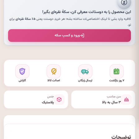
این محصول را به دوستانت معرفی کن،
سکهٔ نقره‌ای
بگیر!
کافیه وارد بشی تا لینکِ اختصاصی‌ات ساخته بشه؛ هر خریدِ دوستت یعنی
۵٪ سکهٔ نقره‌ای
برای
تو.
ورود و کسبِ سکه
۷ روز بازگشت
ارسال رایگان
اصالت کالا
گارانتی
سن مناسب
جنس
۳ سال به بالا
پلاستیک
توضیحات