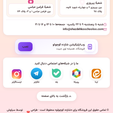
شعبهٔ پیروزی
شعبهٔ فرامرز عباسی
بین پیروزی ۲ و چهارراه شهید کاوه،
پلاک ۹۸
بین فرامرز عباسی ۱ و ۳، پلاک ۷۴
شنبه تا پنجشنبه ۹ تا ۲۲ یکسره · جمعه‌ها ۱۰ تا ۱۴ و ۱۶ تا ۲۱
info@shazdehkoochooloo.com
وب‌اپلیکیشن شازده کوچولو
نصب
فروشگاه، همیشه توی جیبت
ما را در شبکه‌های اجتماعی دنبال کنید
ایتا
روبیکا
بله
تلگرام
اینستاگرام
بازگشت به بالای صفحه
© تمامی حقوق این فروشگاه برای «شازده کوچولو» محفوظ است · طراحی
توسط سیاوش