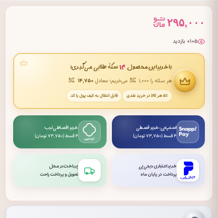
۲۹۵,۰۰۰
۱۰۵+ بازدید
۱۴
با خریدِ این محصول
سکهٔ طلایی می‌گیری!
هر سکه را ۱٬۰۰۰
می‌خریم؛ معادلِ
۱۴٬۷۵۰
۵٪ هر کالا در خریدِ نقدی
قابلِ انتقال به کیف پول یا کد
اسنپ‌پی: خرید قسطی
خرید اقساطی ترب
۴ قسط (۷۳٬۷۵۰ تومان)
۴ قسط (۷۳٬۷۵۰ تومان)
خرید اعتباری دیجی‌پی
پرداخت در محل
پرداخت در پایان ماه
تحویل و پرداخت راحت