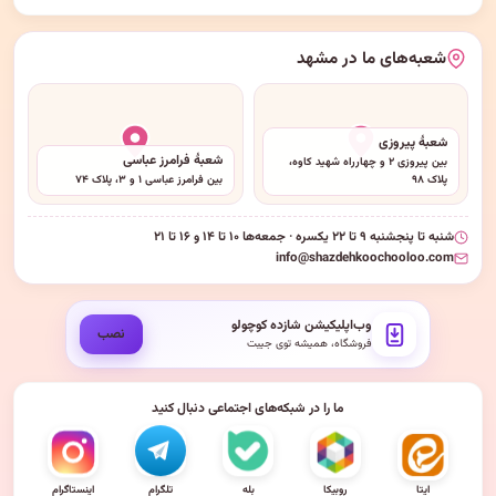
شعبه‌های ما در مشهد
شعبهٔ پیروزی
شعبهٔ فرامرز عباسی
بین پیروزی ۲ و چهارراه شهید کاوه،
پلاک ۹۸
بین فرامرز عباسی ۱ و ۳، پلاک ۷۴
شنبه تا پنجشنبه ۹ تا ۲۲ یکسره · جمعه‌ها ۱۰ تا ۱۴ و ۱۶ تا ۲۱
info@shazdehkoochooloo.com
وب‌اپلیکیشن شازده کوچولو
نصب
فروشگاه، همیشه توی جیبت
ما را در شبکه‌های اجتماعی دنبال کنید
ایتا
روبیکا
بله
تلگرام
اینستاگرام