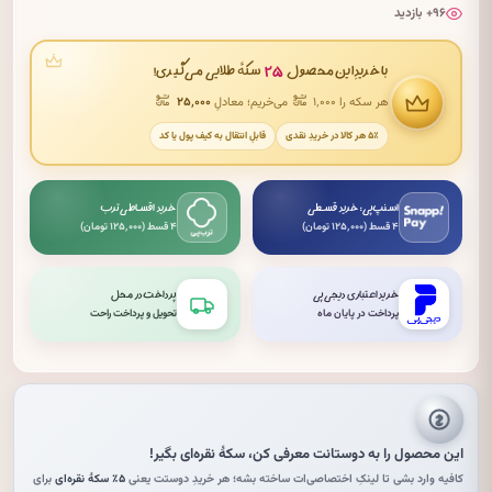
۹۶+ بازدید
۲۵
با خریدِ این محصول
سکهٔ طلایی می‌گیری!
هر سکه را ۱٬۰۰۰
می‌خریم؛ معادلِ
۲۵٬۰۰۰
۵٪ هر کالا در خریدِ نقدی
قابلِ انتقال به کیف پول یا کد
اسنپ‌پی: خرید قسطی
خرید اقساطی ترب
۴ قسط (۱۲۵٬۰۰۰ تومان)
۴ قسط (۱۲۵٬۰۰۰ تومان)
خرید اعتباری دیجی‌پی
پرداخت در محل
پرداخت در پایان ماه
تحویل و پرداخت راحت
این محصول را به دوستانت معرفی کن،
سکهٔ نقره‌ای
بگیر!
کافیه وارد بشی تا لینکِ اختصاصی‌ات ساخته بشه؛ هر خریدِ دوستت یعنی
۵٪ سکهٔ نقره‌ای
برای