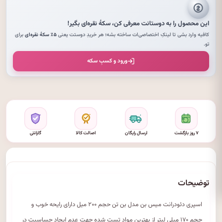
این محصول را به دوستانت معرفی کن،
سکهٔ نقره‌ای
بگیر!
کافیه وارد بشی تا لینکِ اختصاصی‌ات ساخته بشه؛ هر خریدِ دوستت یعنی
۵٪ سکهٔ نقره‌ای
برای
تو.
ورود و کسبِ سکه
۷ روز بازگشت
ارسال رایگان
اصالت کالا
گارانتی
توضیحات
اسپری دئودرانت میس بن مدل بن تن حجم ۲۰۰ میل دارای رایحه خوب و
حجم ۱۷۰ میلی لیتر از بهترین مواد تست شده جهت عدم ایجاد حساسیت در