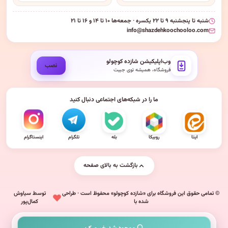
شنبه تا پنجشنبه ۹ تا ۲۲ یکسره · جمعه‌ها ۱۰ تا ۱۴ و ۱۶ تا ۲۱
info@shazdehkoochooloo.com
وب‌اپلیکیشن شازده کوچولو
نصب
فروشگاه، همیشه توی جیبت
ما را در شبکه‌های اجتماعی دنبال کنید
ایتا
روبیکا
بله
تلگرام
اینستاگرام
بازگشت به بالای صفحه
© تمامی حقوق این فروشگاه برای «شازده کوچولو» محفوظ است · طراحی
توسط سیاوش
شده با
کمال‌پور