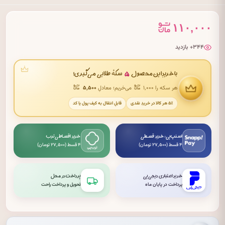
۱۱۰,۰۰۰
۳۴۴+ بازدید
۵
با خریدِ این محصول
سکهٔ طلایی می‌گیری!
هر سکه را ۱٬۰۰۰
می‌خریم؛ معادلِ
۵٬۵۰۰
۵٪ هر کالا در خریدِ نقدی
قابلِ انتقال به کیف پول یا کد
اسنپ‌پی: خرید قسطی
خرید اقساطی ترب
۴ قسط (۲۷٬۵۰۰ تومان)
۴ قسط (۲۷٬۵۰۰ تومان)
خرید اعتباری دیجی‌پی
پرداخت در محل
پرداخت در پایان ماه
تحویل و پرداخت راحت