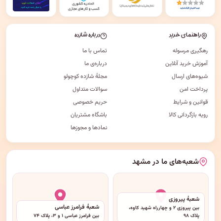
راهنمای خرید
درباره شازده
رهگیری مرسوله
تماس با ما
آموزش خرید آنلاین
درباره‌ی ما
شیوه‌های ارسال
مجلهٔ شازده کوچولو
پرداخت امن
سوالات متداول
قوانین و شرایط
حریم خصوصی
رویه بازگردانی کالا
باشگاه مشتریان
نمادها و مجوزها
شعبه‌های ما در مشهد
شعبهٔ پیروزی
شعبهٔ فرامرز عباسی
بین پیروزی ۲ و چهارراه شهید کاوه،
پلاک ۹۸
بین فرامرز عباسی ۱ و ۳، پلاک ۷۴