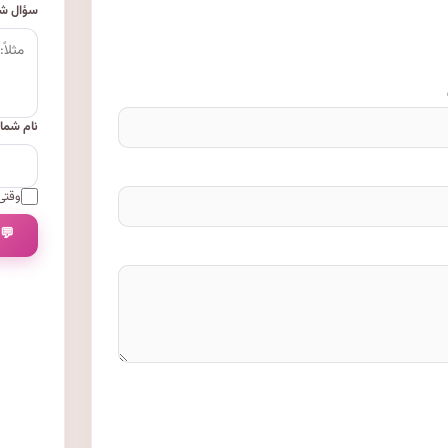
سؤال شم
نام شما
وقتی 
💬