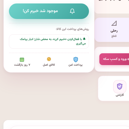
موجود شد خبرم کن!
📐
روش‌های پرداخت این کالا:
رحلی
قطع
🔔 با فعال‌کردن «خبرم کن»، به محض شارژ انبار پیامک
می‌گیری
ورود و کسبِ سکه
پرداخت امن
کالای اصل
۷ روز بازگشت
گارانتی