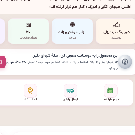
اطلس هیجان انگیز و آموزنده کنار هم قرار گرفته اند؛
📖
🌐
✍️
دورلینگ کیندرزلی
الهام شوشتری زاده
۱۶۰
نویسنده
مترجم
تعداد صفحات
این محصول را به دوستانت معرفی کن،
سکهٔ نقره‌ای
بگیر!
کافیه وارد بشی تا لینکِ اختصاصی‌ات ساخته بشه؛ هر خریدِ دوستت یعنی
۵٪ سکهٔ نقره‌ای
برای تو.
۷ روز بازگشت
ارسال رایگان
اصالت کالا