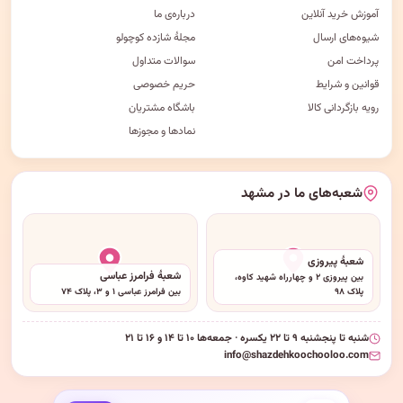
آموزش خرید آنلاین
درباره‌ی ما
شیوه‌های ارسال
مجلهٔ شازده کوچولو
پرداخت امن
سوالات متداول
قوانین و شرایط
حریم خصوصی
رویه بازگردانی کالا
باشگاه مشتریان
نمادها و مجوزها
شعبه‌های ما در مشهد
شعبهٔ پیروزی
شعبهٔ فرامرز عباسی
بین پیروزی ۲ و چهارراه شهید کاوه،
پلاک ۹۸
بین فرامرز عباسی ۱ و ۳، پلاک ۷۴
شنبه تا پنجشنبه ۹ تا ۲۲ یکسره · جمعه‌ها ۱۰ تا ۱۴ و ۱۶ تا ۲۱
info@shazdehkoochooloo.com