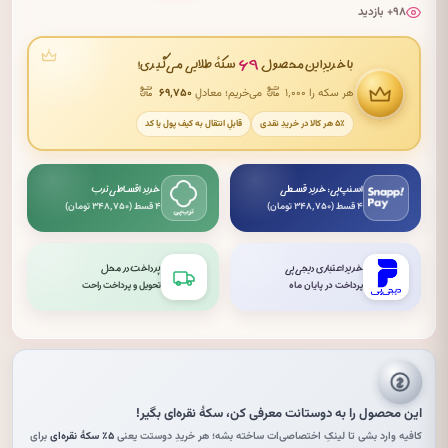
۹۸+ بازدید
۶۹
با خریدِ این محصول
سکهٔ طلایی می‌گیری!
هر سکه را ۱٬۰۰۰
می‌خریم؛ معادلِ
۶۹٬۷۵۰
۵٪ هر کالا در خریدِ نقدی
قابلِ انتقال به کیف پول یا کد
اسنپ‌پی: خرید قسطی
خرید اقساطی ترب
۴ قسط (۳۴۸٬۷۵۰ تومان)
۴ قسط (۳۴۸٬۷۵۰ تومان)
خرید اعتباری دیجی‌پی
پرداخت در محل
پرداخت در پایان ماه
تحویل و پرداخت راحت
این محصول را به دوستانت معرفی کن،
سکهٔ نقره‌ای
بگیر!
کافیه وارد بشی تا لینکِ اختصاصی‌ات ساخته بشه؛ هر خریدِ دوستت یعنی
۵٪ سکهٔ نقره‌ای
برای