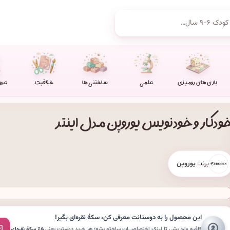
بازی های رومیزی
علمی
ساختنی ها
خلاقیت
عرو
ودکار و خودنویس یوروپن مدل اینتر
برند:
یوروپن
این محصول را به دوستانت معرفی کن،
سکهٔ نقره‌ای
بگیر!
کافیه وارد بشی تا لینکِ اختصاصی‌ات ساخته بشه؛ هر خریدِ دوستت یعنی
۵٪ سکهٔ نقره‌ای