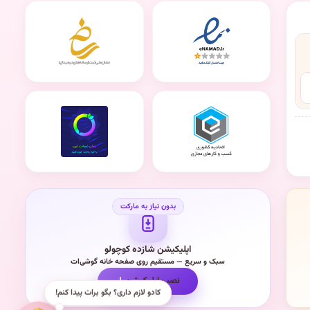
اپلیکیشن شازده کوچولو
سبک و سریع — مستقیم روی صفحه خانه گوشی‌ات
نصب اپلیکیشن
کادو لازم داری؟ بگو برات پیدا کنم!