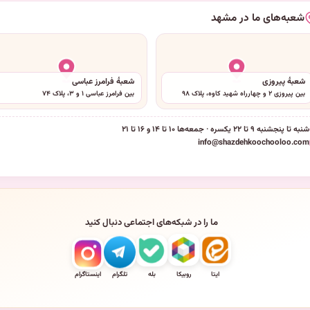
شعبه‌های ما در مشهد
شعبهٔ پیروزی
شعبهٔ فرامرز عباسی
بین پیروزی ۲ و چهارراه شهید کاوه، پلاک ۹۸
بین فرامرز عباسی ۱ و ۳، پلاک ۷۴
شنبه تا پنجشنبه ۹ تا ۲۲ یکسره · جمعه‌ها ۱۰ تا ۱۴ و ۱۶ تا ۲۱
info@shazdehkoochooloo.com
ما را در شبکه‌های اجتماعی دنبال کنید
ایتا
روبیکا
بله
تلگرام
اینستاگرام