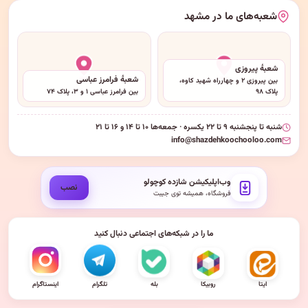
شعبه‌های ما در مشهد
شعبهٔ پیروزی
شعبهٔ فرامرز عباسی
بین پیروزی ۲ و چهارراه شهید کاوه،
پلاک ۹۸
بین فرامرز عباسی ۱ و ۳، پلاک ۷۴
شنبه تا پنجشنبه ۹ تا ۲۲ یکسره · جمعه‌ها ۱۰ تا ۱۴ و ۱۶ تا ۲۱
info@shazdehkoochooloo.com
وب‌اپلیکیشن شازده کوچولو
نصب
فروشگاه، همیشه توی جیبت
ما را در شبکه‌های اجتماعی دنبال کنید
ایتا
روبیکا
بله
تلگرام
اینستاگرام