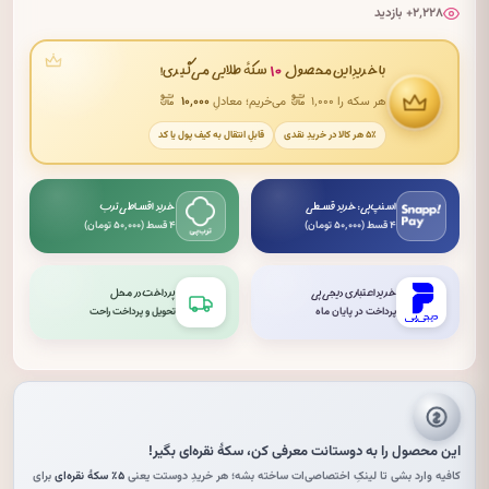
۲٬۲۲۸+ بازدید
۱۰
با خریدِ این محصول
سکهٔ طلایی می‌گیری!
هر سکه را ۱٬۰۰۰
می‌خریم؛ معادلِ
۱۰٬۰۰۰
۵٪ هر کالا در خریدِ نقدی
قابلِ انتقال به کیف پول یا کد
اسنپ‌پی: خرید قسطی
خرید اقساطی ترب
۴ قسط (۵۰٬۰۰۰ تومان)
۴ قسط (۵۰٬۰۰۰ تومان)
خرید اعتباری دیجی‌پی
پرداخت در محل
پرداخت در پایان ماه
تحویل و پرداخت راحت
این محصول را به دوستانت معرفی کن،
سکهٔ نقره‌ای
بگیر!
کافیه وارد بشی تا لینکِ اختصاصی‌ات ساخته بشه؛ هر خریدِ دوستت یعنی
۵٪ سکهٔ نقره‌ای
برای