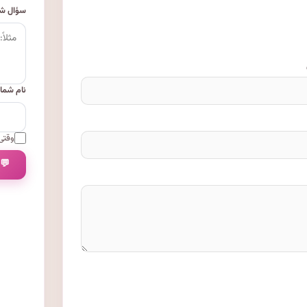
سؤال شم
نام شما
وقتی 
💬