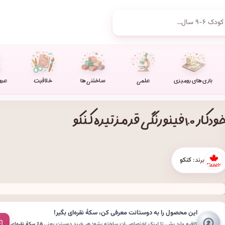
بازی های رومیزی
علمی
ساختنی ها
خلاقیت
عرو
ار ۱.۰ فینو رنگی قرمز تیره کنکو
برند:
کنکو
این محصول را به دوستانت معرفی کن،
سکهٔ نقره‌ای
بگیر!
کافیه وارد بشی تا لینکِ اختصاصی‌ات ساخته بشه؛ هر خریدِ دوستت یعنی
۵٪ سکهٔ نقره‌ای