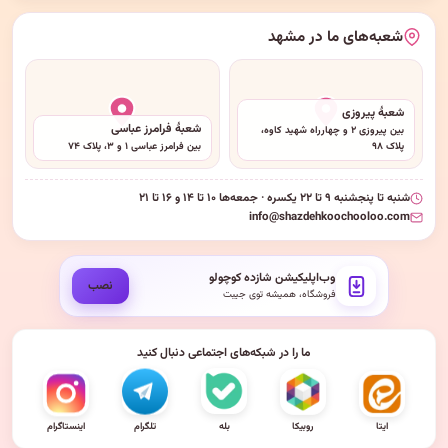
شعبه‌های ما در مشهد
شعبهٔ پیروزی
شعبهٔ فرامرز عباسی
بین پیروزی ۲ و چهارراه شهید کاوه،
پلاک ۹۸
بین فرامرز عباسی ۱ و ۳، پلاک ۷۴
شنبه تا پنجشنبه ۹ تا ۲۲ یکسره · جمعه‌ها ۱۰ تا ۱۴ و ۱۶ تا ۲۱
info@shazdehkoochooloo.com
وب‌اپلیکیشن شازده کوچولو
نصب
فروشگاه، همیشه توی جیبت
ما را در شبکه‌های اجتماعی دنبال کنید
ایتا
روبیکا
بله
تلگرام
اینستاگرام