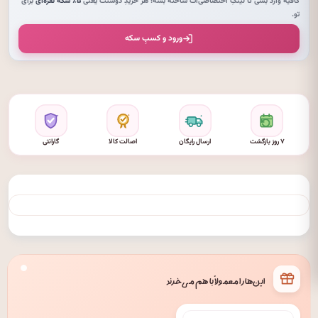
کافیه وارد بشی تا لینکِ اختصاصی‌ات ساخته بشه؛ هر خریدِ دوستت یعنی
۵٪ سکهٔ نقره‌ای
برای
تو.
ورود و کسبِ سکه
۷ روز بازگشت
ارسال رایگان
اصالت کالا
گارانتی
این‌ها را معمولاً با هم می‌خرند