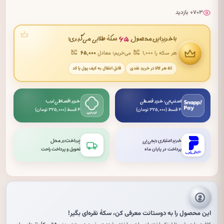
۷۰۳+ بازدید
۶۵
با خریدِ این محصول
سکهٔ طلایی می‌گیری!
هر سکه را ۱٬۰۰۰
می‌خریم؛ معادلِ
۶۵٬۰۰۰
۵٪ هر کالا در خریدِ نقدی
قابلِ انتقال به کیف پول یا کد
اسنپ‌پی: خرید قسطی
خرید اقساطی ترب
۴ قسط (۳۲۵٬۰۰۰ تومان)
۴ قسط (۳۲۵٬۰۰۰ تومان)
خرید اعتباری دیجی‌پی
پرداخت در محل
پرداخت در پایان ماه
تحویل و پرداخت راحت
این محصول را به دوستانت معرفی کن،
سکهٔ نقره‌ای
بگیر!