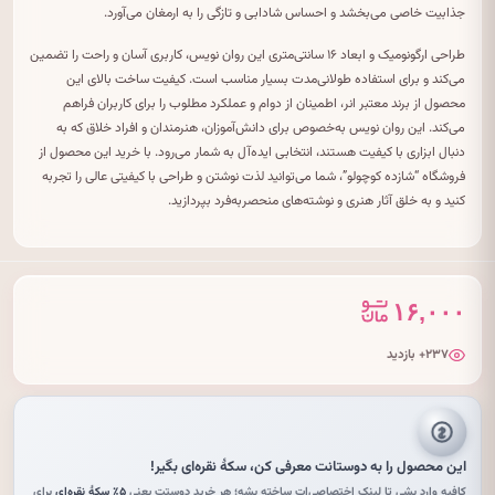
جذابیت خاصی می‌بخشد و احساس شادابی و تازگی را به ارمغان می‌آورد.
طراحی ارگونومیک و ابعاد ۱۶ سانتی‌متری این روان نویس، کاربری آسان و راحت را تضمین
می‌کند و برای استفاده طولانی‌مدت بسیار مناسب است. کیفیت ساخت بالای این
محصول از برند معتبر انر، اطمینان از دوام و عملکرد مطلوب را برای کاربران فراهم
می‌کند. این روان نویس به‌خصوص برای دانش‌آموزان، هنرمندان و افراد خلاق که به
دنبال ابزاری با کیفیت هستند، انتخابی ایده‌آل به شمار می‌رود. با خرید این محصول از
فروشگاه “شازده کوچولو”، شما می‌توانید لذت نوشتن و طراحی با کیفیتی عالی را تجربه
کنید و به خلق آثار هنری و نوشته‌های منحصربه‌فرد بپردازید.
۱۶,۰۰۰
۲۳۷+ بازدید
این محصول را به دوستانت معرفی کن،
سکهٔ نقره‌ای
بگیر!
کافیه وارد بشی تا لینکِ اختصاصی‌ات ساخته بشه؛ هر خریدِ دوستت یعنی
۵٪ سکهٔ نقره‌ای
برای