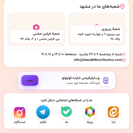
شعبه‌های ما در مشهد
شعبهٔ پیروزی
شعبهٔ فرامرز عباسی
بین پیروزی ۲ و چهارراه شهید کاوه،
پلاک ۹۸
بین فرامرز عباسی ۱ و ۳، پلاک ۷۴
شنبه تا پنجشنبه ۹ تا ۲۲ یکسره · جمعه‌ها ۱۰ تا ۱۴ و ۱۶ تا ۲۱
info@shazdehkoochooloo.com
وب‌اپلیکیشن شازده کوچولو
نصب
فروشگاه، همیشه توی جیبت
ما را در شبکه‌های اجتماعی دنبال کنید
ایتا
روبیکا
بله
تلگرام
اینستاگرام