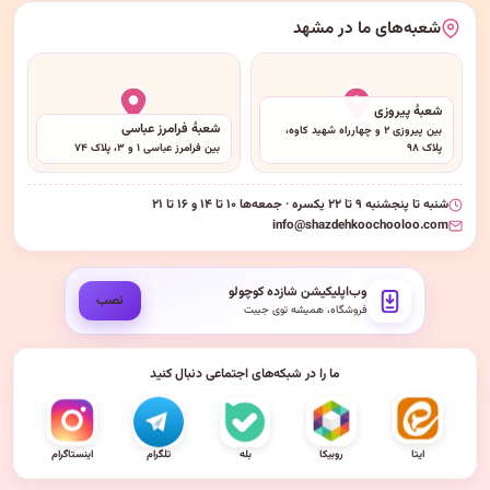
شعبه‌های ما در مشهد
شعبهٔ پیروزی
شعبهٔ فرامرز عباسی
بین پیروزی ۲ و چهارراه شهید کاوه،
پلاک ۹۸
بین فرامرز عباسی ۱ و ۳، پلاک ۷۴
شنبه تا پنجشنبه ۹ تا ۲۲ یکسره · جمعه‌ها ۱۰ تا ۱۴ و ۱۶ تا ۲۱
info@shazdehkoochooloo.com
وب‌اپلیکیشن شازده کوچولو
نصب
فروشگاه، همیشه توی جیبت
ما را در شبکه‌های اجتماعی دنبال کنید
ایتا
روبیکا
بله
تلگرام
اینستاگرام