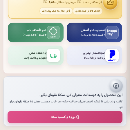
هر سکه را ۱٬۰۰۰
می‌خریم؛ معادلِ
۱٬۰۵۰
۵٪ هر کالا در خریدِ نقدی
قابلِ انتقال به کیف پول یا کد
اسنپ‌پی: خرید قسطی
خرید اقساطی ترب
۴ قسط (۵٬۲۵۰ تومان)
۴ قسط (۵٬۲۵۰ تومان)
خرید اعتباری دیجی‌پی
پرداخت در محل
پرداخت در پایان ماه
تحویل و پرداخت راحت
این محصول را به دوستانت معرفی کن،
سکهٔ نقره‌ای
بگیر!
کافیه وارد بشی تا لینکِ اختصاصی‌ات ساخته بشه؛ هر خریدِ دوستت یعنی
۵٪ سکهٔ نقره‌ای
برای
تو.
ورود و کسبِ سکه