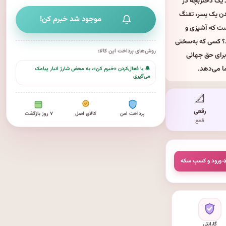
د یک دختربچه در
دن یک پسر، تفنگ
موجود شد خبرم کن!
ست که آشپزی و
د؟ کسی که به‌سختی
روش‌های پرداخت این کالا:
برای حق جهانی
ا می‌دهد.
🔔 با فعال‌کردن «خبرم کن»، به محض شارژ انبار پیامک
می‌گیری
📐
رقعی
پرداخت امن
کالای اصل
۷ روز بازگشت
قطع
ورود و کسبِ سکه
گارانتی