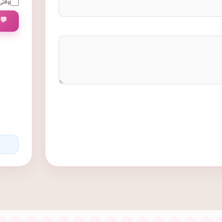
وقتی 
💬