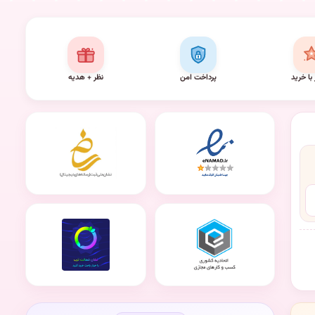
 با خرید
پرداخت امن
نظر + هدیه