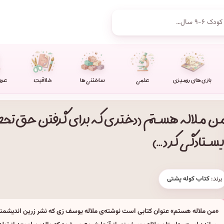
بازی های رومیزی
علمی
ساختنی ها
خلاقیت
عرو
ن ملاله هستم (دختری که برای گرفتن حق ت
یستادگی کرد...)
برند:
کتاب کوله پشتی
«من ملاله هستم» عنوان کتابی است نوشته‌ی ملاله یوسف زی که نشر زرین اندیشمند 