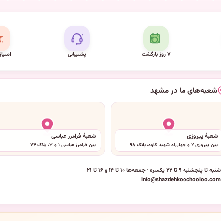
۷ روز بازگشت
پشتیبانی
امتیاز
شعبه‌های ما در مشهد
شعبهٔ پیروزی
شعبهٔ فرامرز عباسی
بین پیروزی ۲ و چهارراه شهید کاوه، پلاک ۹۸
بین فرامرز عباسی ۱ و ۳، پلاک ۷۴
شنبه تا پنجشنبه ۹ تا ۲۲ یکسره · جمعه‌ها ۱۰ تا ۱۴ و ۱۶ تا ۲۱
info@shazdehkoochooloo.com