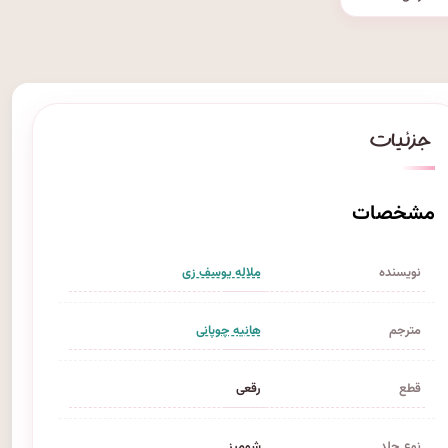
مشخصات
نویسنده
ملاله یوسف زی
مترجم
هانیه چوپانی
قطع
رقعی
نوع جلد
شومیز