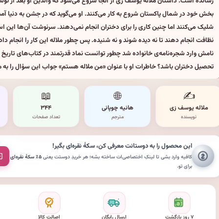
رسانده است. داستان ملاله یوسف زی از آنجا شروع می‌شود که والدین او بعد از تول
بخش خود در شمال پاکستان شروع به کار می‌کنند. او می‌گوید که در جشن به دنیا آم
شلیک می‌کنند اما چنین کاری را برای دختران انجام نمی‌دهند. سرنوشت آن‌ها این ا
نظافت انجام دهند تا نه دیده شوند و نه شنیده. پس چطور ملاله این کار را انجام دا
نامش وارد شجره‌نامه‌ی خانواده شد چطور توانست نماد قدرتمند در کتاب‌های تاریخ 
تحصیل دختران باشد؟ خاطرات او با عنوان «من ملاله هستم» جواب این سؤال را به م
📖
🌐
✍️
ملاله یوسف زی
هانیه چوپانی
۳۴۴
نویسنده
مترجم
تعداد صفحات
این محصول را به دوستانت معرفی کن،
سکهٔ نقره‌ای
بگیر!
کافیه وارد بشی تا لینکِ اختصاصی‌ات ساخته بشه؛ هر خریدِ دوستت یعنی
۵٪ سکهٔ نقره‌ای
برای تو.
۷ روز بازگشت
ارسال رایگان
اصالت کالا