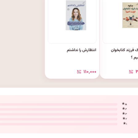
 فرزند کتابخوان
انتظارش را نداشتم
یم ؟
۱۱۰٬۰۰۰
۳
۵ ★
۴ ★
۳ ★
۲ ★
۱ ★