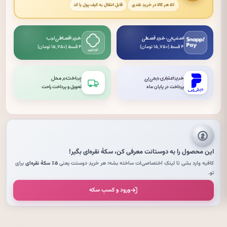
۵٪ هر کالا در خریدِ نقدی
قابلِ انتقال به کیف پول یا کد
اسنپ‌پی: خرید قسطی
خرید اقساطی ترب
۴ قسط (۱۵٬۷۵۰ تومان)
۴ قسط (۱۵٬۷۵۰ تومان)
خرید اعتباری دیجی‌پی
پرداخت در محل
پرداخت در پایان ماه
تحویل و پرداخت راحت
این محصول را به دوستانت معرفی کن،
سکهٔ نقره‌ای
بگیر!
کافیه وارد بشی تا لینکِ اختصاصی‌ات ساخته بشه؛ هر خریدِ دوستت یعنی
۵٪ سکهٔ نقره‌ای
برای
تو.
ورود و کسبِ سکه