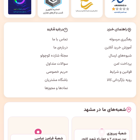
راهنمای خرید
درباره شازده
رهگیری مرسوله
تماس با ما
آموزش خرید آنلاین
درباره‌ی ما
شیوه‌های ارسال
مجلهٔ شازده کوچولو
پرداخت امن
سوالات متداول
قوانین و شرایط
حریم خصوصی
رویه بازگردانی کالا
باشگاه مشتریان
نمادها و مجوزها
شعبه‌های ما در مشهد
شعبهٔ پیروزی
شعبهٔ فرامرز عباسی
بین پیروزی ۲ و چهارراه شهید کاوه،