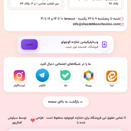
پلاک ۹۸
بین فرامرز عباسی ۱ و ۳، پلاک ۷۴
شنبه تا پنجشنبه ۹ تا ۲۲ یکسره · جمعه‌ها ۱۰ تا ۱۴ و ۱۶ تا ۲۱
info@shazdehkoochooloo.com
وب‌اپلیکیشن شازده کوچولو
نصب
فروشگاه، همیشه توی جیبت
ما را در شبکه‌های اجتماعی دنبال کنید
ایتا
روبیکا
بله
تلگرام
اینستاگرام
بازگشت به بالای صفحه
© تمامی حقوق این فروشگاه برای «شازده کوچولو» محفوظ است · طراحی
توسط سیاوش
شده با
کمال‌پور