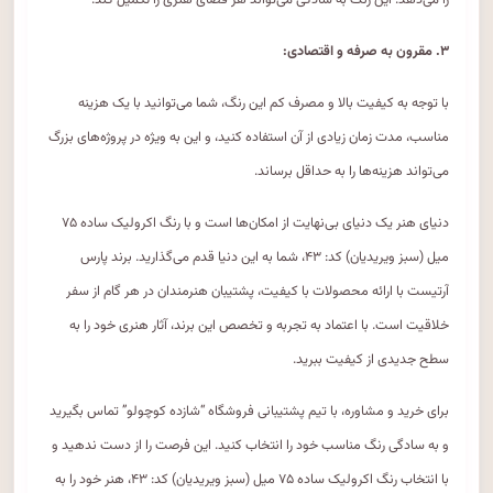
را می‌دهد. این رنگ به سادگی می‌تواند هر فضای هنری را تکمیل کند.
۳. مقرون به صرفه و اقتصادی:
با توجه به کیفیت بالا و مصرف کم این رنگ، شما می‌توانید با یک هزینه
مناسب، مدت زمان زیادی از آن استفاده کنید، و این به ویژه در پروژه‌های بزرگ
می‌تواند هزینه‌ها را به حداقل برساند.
دنیای هنر یک دنیای بی‌نهایت از امکان‌ها است و با رنگ اکرولیک ساده ۷۵
میل (سبز ویریدیان) کد: ۴۳، شما به این دنیا قدم می‌گذارید. برند پارس
آرتیست با ارائه محصولات با کیفیت، پشتیبان هنرمندان در هر گام از سفر
خلاقیت است. با اعتماد به تجربه و تخصص این برند، آثار هنری خود را به
سطح جدیدی از کیفیت ببرید.
برای خرید و مشاوره، با تیم پشتیبانی فروشگاه “شازده کوچولو” تماس بگیرید
و به سادگی رنگ مناسب خود را انتخاب کنید. این فرصت را از دست ندهید و
با انتخاب رنگ اکرولیک ساده ۷۵ میل (سبز ویریدیان) کد: ۴۳، هنر خود را به