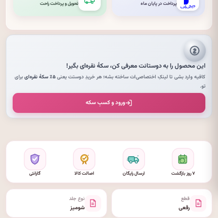
پرداخت در پایان ماه
تحویل و پرداخت راحت
این محصول را به دوستانت معرفی کن،
سکهٔ نقره‌ای
بگیر!
کافیه وارد بشی تا لینکِ اختصاصی‌ات ساخته بشه؛ هر خریدِ دوستت یعنی
۵٪ سکهٔ نقره‌ای
برای
تو.
ورود و کسبِ سکه
۷ روز بازگشت
ارسال رایگان
اصالت کالا
گارانتی
قطع
نوع جلد
رقعی
شومیز