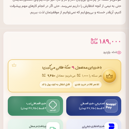
حتی به نیمی از آنچه انتظارش را داریم نمی‌رسد. حتی اگر در انجام کارهای مهم پیشرفت
کنیم، آن‌قدر خسته و بی‌رمق‌ایم که نمی‌توانیم از موفقیتمان لذت ببریم.
۱۸۹,۰۰۰
۱۰۱+ بازدید
۹
با خریدِ این محصول
سکهٔ طلایی می‌گیری!
هر سکه را ۱٬۰۰۰
می‌خریم؛ معادلِ
۹٬۴۵۰
۵٪ هر کالا در خریدِ نقدی
قابلِ انتقال به کیف پول یا کد
اسنپ‌پی: خرید قسطی
خرید اقساطی ترب
۴ قسط (۴۷٬۲۵۰ تومان)
۴ قسط (۴۷٬۲۵۰ تومان)
خرید اعتباری دیجی‌پی
پرداخت در محل