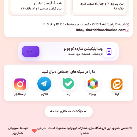
شعبهٔ فرامرز عباسی
بین پیروزی ۲ و چهارراه شهید کاوه،
پلاک ۹۸
بین فرامرز عباسی ۱ و ۳، پلاک ۷۴
شنبه تا پنجشنبه ۹ تا ۲۲ یکسره · جمعه‌ها ۱۰ تا ۱۴ و ۱۶ تا ۲۱
info@shazdehkoochooloo.com
وب‌اپلیکیشن شازده کوچولو
نصب
فروشگاه، همیشه توی جیبت
ما را در شبکه‌های اجتماعی دنبال کنید
ایتا
روبیکا
بله
تلگرام
اینستاگرام
بازگشت به بالای صفحه
© تمامی حقوق این فروشگاه برای «شازده کوچولو» محفوظ است · طراحی
توسط سیاوش
شده با
کمال‌پور