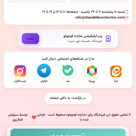
شنبه تا پنجشنبه ۹ تا ۲۲ یکسره · جمعه‌ها ۱۰ تا ۱۴ و ۱۶ تا ۲۱
info@shazdehkoochooloo.com
وب‌اپلیکیشن شازده کوچولو
نصب
فروشگاه، همیشه توی جیبت
ما را در شبکه‌های اجتماعی دنبال کنید
ایتا
روبیکا
بله
تلگرام
اینستاگرام
بازگشت به بالای صفحه
© تمامی حقوق این فروشگاه برای «شازده کوچولو» محفوظ است · طراحی
توسط سیاوش
شده با
کمال‌پور
موجود شد خبرم کن