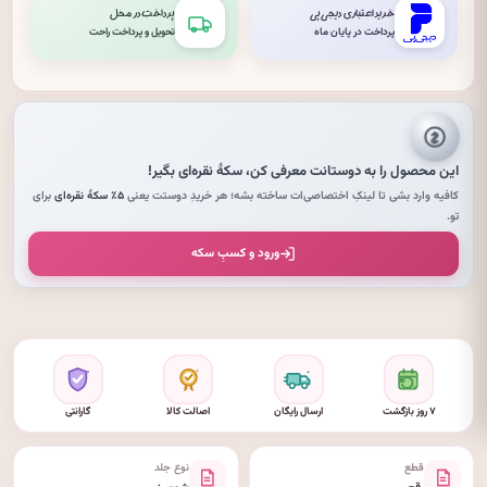
خرید اعتباری دیجی‌پی
پرداخت در محل
پرداخت در پایان ماه
تحویل و پرداخت راحت
این محصول را به دوستانت معرفی کن،
سکهٔ نقره‌ای
بگیر!
کافیه وارد بشی تا لینکِ اختصاصی‌ات ساخته بشه؛ هر خریدِ دوستت یعنی
۵٪ سکهٔ نقره‌ای
برای
تو.
ورود و کسبِ سکه
۷ روز بازگشت
ارسال رایگان
اصالت کالا
گارانتی
قطع
نوع جلد