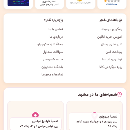
راهنمای خرید
درباره شازده
رهگیری مرسوله
تماس با ما
آموزش خرید آنلاین
درباره‌ی ما
شیوه‌های ارسال
مجلهٔ شازده کوچولو
پرداخت امن
سوالات متداول
قوانین و شرایط
حریم خصوصی
رویه بازگردانی کالا
باشگاه مشتریان
نمادها و مجوزها
شعبه‌های ما در مشهد
شعبهٔ پیروزی
شعبهٔ فرامرز عباسی
بین پیروزی ۲ و چهارراه شهید کاوه،
پلاک ۹۸
بین فرامرز عباسی ۱ و ۳، پلاک ۷۴