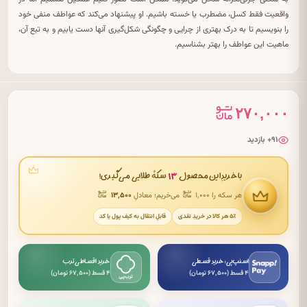
واقعیت فقط کسل، مضطرب یا خسته باشیم. او پیشنهاد می‌کند که عواطف منفی خود
را بنویسیم تا به درک بهتری از چرایی و چگونگی شکل‌گیری آنها دست یابیم و به تبع آن،
ماهیت این عواطف را بهتر بشناسیم.
۲۷۰,۰۰۰
۹۱+ بازدید
۱۳
با خریدِ این محصول
سکهٔ طلایی می‌گیری!
هر سکه را ۱٬۰۰۰
می‌خریم؛ معادلِ
۱۳٬۵۰۰
۵٪ هر کالا در خریدِ نقدی
قابلِ انتقال به کیف پول یا کد
اسنپ‌پی: خرید قسطی
خرید اقساطی ترب
۴ قسط (۶۷٬۵۰۰ تومان)
۴ قسط (۶۷٬۵۰۰ تومان)