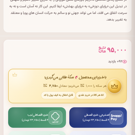
در تبدیل این «رؤیای دوزخی» به «رؤیای بهشتی» ایفا کنیم. این کار نه آسان است و نه به
سرعت اتفاق می افتد، اما می تواند جهتی نو و سالم به حرکت انسان های پویا و معتقد
به تغییر بدهد.
۹۵,۰۰۰
۹۲+ بازدید
۴
با خریدِ این محصول
سکهٔ طلایی می‌گیری!
هر سکه را ۱٬۰۰۰
می‌خریم؛ معادلِ
۴٬۷۵۰
۵٪ هر کالا در خریدِ نقدی
قابلِ انتقال به کیف پول یا کد
اسنپ‌پی: خرید قسطی
خرید اقساطی ترب
۴ قسط (۲۳٬۷۵۰ تومان)
۴ قسط (۲۳٬۷۵۰ تومان)