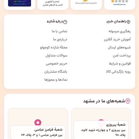
راهنمای خرید
درباره شازده
رهگیری مرسوله
تماس با ما
آموزش خرید آنلاین
درباره‌ی ما
شیوه‌های ارسال
مجلهٔ شازده کوچولو
پرداخت امن
سوالات متداول
قوانین و شرایط
حریم خصوصی
رویه بازگردانی کالا
باشگاه مشتریان
نمادها و مجوزها
شعبه‌های ما در مشهد
شعبهٔ پیروزی
شعبهٔ فرامرز عباسی
بین پیروزی ۲ و چهارراه شهید کاوه،
پلاک ۹۸
بین فرامرز عباسی ۱ و ۳، پلاک ۷۴