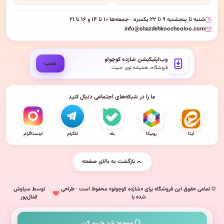
شنبه تا پنجشنبه ۹ تا ۲۲ یکسره · جمعه‌ها ۱۰ تا ۱۴ و ۱۶ تا ۲۱
info@shazdehkoochooloo.com
وب‌اپلیکیشن شازده کوچولو
نصب
فروشگاه، همیشه توی جیبت
ما را در شبکه‌های اجتماعی دنبال کنید
ایتا
روبیکا
بله
تلگرام
اینستاگرام
بازگشت به بالای صفحه
© تمامی حقوق این فروشگاه برای «شازده کوچولو» محفوظ است · طراحی
توسط سیاوش
شده با
کمال‌پور
موجود شد خبرم کن