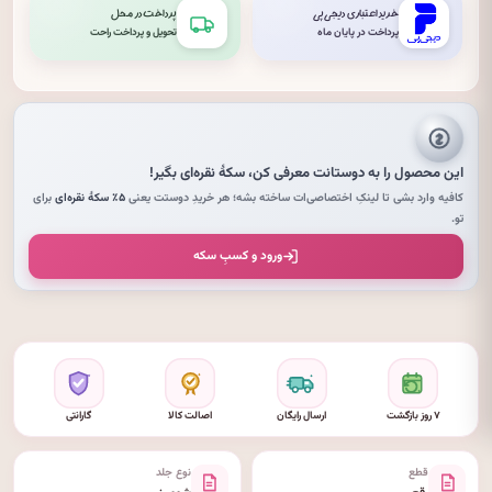
خرید اعتباری دیجی‌پی
پرداخت در محل
پرداخت در پایان ماه
تحویل و پرداخت راحت
این محصول را به دوستانت معرفی کن،
سکهٔ نقره‌ای
بگیر!
کافیه وارد بشی تا لینکِ اختصاصی‌ات ساخته بشه؛ هر خریدِ دوستت یعنی
۵٪ سکهٔ نقره‌ای
برای
تو.
ورود و کسبِ سکه
۷ روز بازگشت
ارسال رایگان
اصالت کالا
گارانتی
قطع
نوع جلد