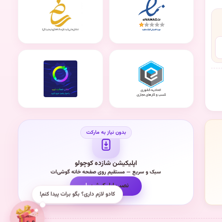
اپلیکیشن شازده کوچولو
سبک و سریع — مستقیم روی صفحه خانه گوشی‌ات
نصب اپلیکیشن
کادو لازم داری؟ بگو برات پیدا کنم!