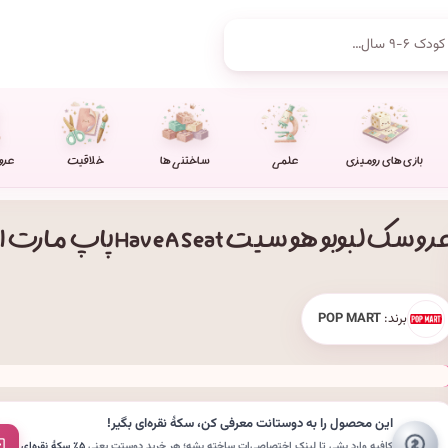
بازی های رومیزی
علمی
ساختنی ها
خلاقیت
عرو
وسک لبوبو هو سیت Have A Seat پاپ مارت اورجینال
برند:
POP MART
این محصول را به دوستانت معرفی کن،
سکهٔ نقره‌ای
بگیر!
کافیه وارد بشی تا لینکِ اختصاصی‌ات ساخته بشه؛ هر خریدِ دوستت یعنی
۵٪ سکهٔ نقره‌ای