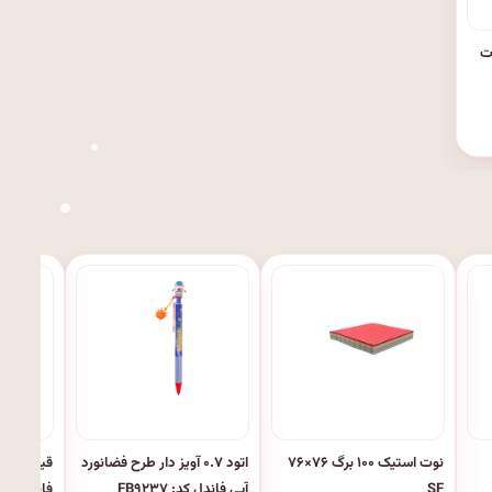
ت
نوت استیک ۱۰۰ برگ ۷۶×۷۶
اتود ۰.۷ آویز دار طرح فضانورد
قیجی تیغه
SF
آبی فاندل کد: FB۹۲۳۷
فانتزی کد: ۰۲