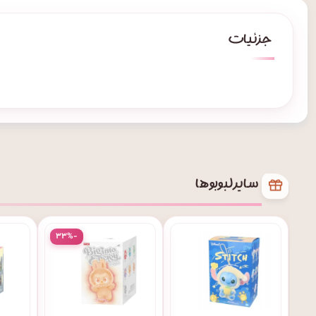
سایر لبوبو ها
۳۳%-