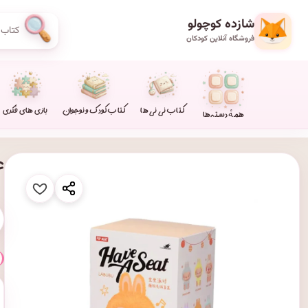
شازده کوچولو
فروشگاه آنلاین کودکان
کتاب نی نی ها
کتاب کودک و نوجوان
بازی های فکری
همهٔ دسته‌ها
عر