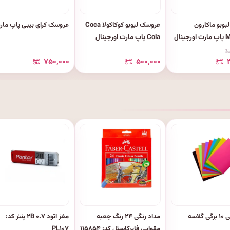
وبو ماکارون
عروسک لبوبو کوکاکولا Coca
عروسک کرای بیبی پاپ مار
ینال
Cola پاپ مارت اورجینال
۷۵۰٬۰۰۰
۵۰۰٬۰۰۰
گلاسه
مداد رنگی ۲۴ رنگ جعبه
مغز اتود ۰.۷ ۲B پنتر کد:
مقوایی فابرکاستل کد: ۱۱۵۸۵۴
PL۱۰۷