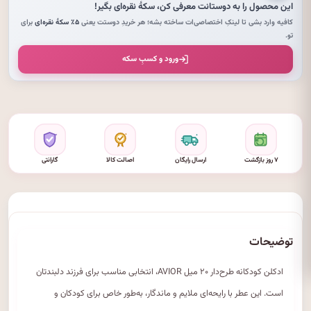
این محصول را به دوستانت معرفی کن،
سکهٔ نقره‌ای
بگیر!
کافیه وارد بشی تا لینکِ اختصاصی‌ات ساخته بشه؛ هر خریدِ دوستت یعنی
۵٪ سکهٔ نقره‌ای
برای
تو.
ورود و کسبِ سکه
۷ روز بازگشت
ارسال رایگان
اصالت کالا
گارانتی
توضیحات
ادکلن کودکانه طرح‌دار ۲۰ میل AVIOR، انتخابی مناسب برای فرزند دلبندتان
است. این عطر با رایحه‌ای ملایم و ماندگار، به‌طور خاص برای کودکان و