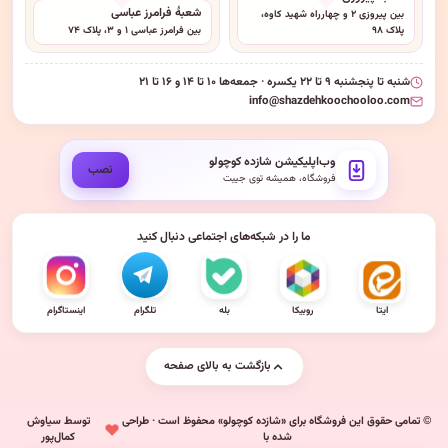
شعبهٔ فرامرز عباسی
بین پیروزی ۲ و چهارراه شهید کاوه،
پلاک ۹۸
بین فرامرز عباسی ۱ و ۳، پلاک ۷۴
شنبه تا پنجشنبه ۹ تا ۲۲ یکسره · جمعه‌ها ۱۰ تا ۱۴ و ۱۶ تا ۲۱
info@shazdehkoochooloo.com
وب‌اپلیکیشن شازده کوچولو
نصب
فروشگاه، همیشه توی جیبت
ما را در شبکه‌های اجتماعی دنبال کنید
ایتا
روبیکا
بله
تلگرام
اینستاگرام
بازگشت به بالای صفحه
© تمامی حقوق این فروشگاه برای «شازده کوچولو» محفوظ است · طراحی
توسط سیاوش
شده با
کمال‌پور