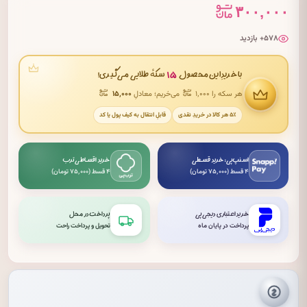
۳۰۰,۰۰۰
۵۷۸+ بازدید
۱۵
با خریدِ این محصول
سکهٔ طلایی می‌گیری!
هر سکه را ۱٬۰۰۰
می‌خریم؛ معادلِ
۱۵٬۰۰۰
۵٪ هر کالا در خریدِ نقدی
قابلِ انتقال به کیف پول یا کد
اسنپ‌پی: خرید قسطی
خرید اقساطی ترب
۴ قسط (۷۵٬۰۰۰ تومان)
۴ قسط (۷۵٬۰۰۰ تومان)
خرید اعتباری دیجی‌پی
پرداخت در محل
پرداخت در پایان ماه
تحویل و پرداخت راحت