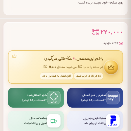
روی صفحه خود بچیند برنده است.
۲۲۰,۰۰۰
۲۶۶+ بازدید
۱۱
با خریدِ این محصول
سکهٔ طلایی می‌گیری!
هر سکه را ۱٬۰۰۰
می‌خریم؛ معادلِ
۱۱٬۰۰۰
۵٪ هر کالا در خریدِ نقدی
قابلِ انتقال به کیف پول یا کد
اسنپ‌پی: خرید قسطی
خرید اقساطی ترب
۴ قسط (۵۵٬۰۰۰ تومان)
۴ قسط (۵۵٬۰۰۰ تومان)
خرید اعتباری دیجی‌پی
پرداخت در محل
پرداخت در پایان ماه
تحویل و پرداخت راحت