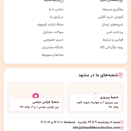
راهنمای خرید
درباره شازده
رهگیری مرسوله
تماس با ما
آموزش خرید آنلاین
درباره‌ی ما
شیوه‌های ارسال
مجلهٔ شازده کوچولو
پرداخت امن
سوالات متداول
قوانین و شرایط
حریم خصوصی
رویه بازگردانی کالا
باشگاه مشتریان
نمادها و مجوزها
شعبه‌های ما در مشهد
شعبهٔ پیروزی
شعبهٔ فرامرز عباسی
بین پیروزی ۲ و چهارراه شهید کاوه،
پلاک ۹۸
بین فرامرز عباسی ۱ و ۳، پلاک ۷۴
شنبه تا پنجشنبه ۹ تا ۲۲ یکسره · جمعه‌ها ۱۰ تا ۱۴ و ۱۶ تا ۲۱
info@shazdehkoochooloo.com