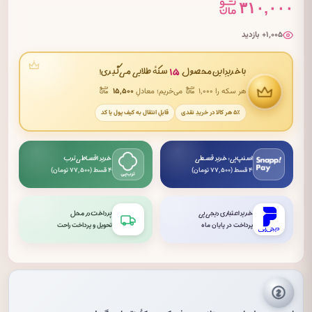
۳۱۰,۰۰۰
۱٬۰۰۵+ بازدید
۱۵
با خریدِ این محصول
سکهٔ طلایی می‌گیری!
هر سکه را ۱٬۰۰۰
می‌خریم؛ معادلِ
۱۵٬۵۰۰
۵٪ هر کالا در خریدِ نقدی
قابلِ انتقال به کیف پول یا کد
اسنپ‌پی: خرید قسطی
خرید اقساطی ترب
۴ قسط (۷۷٬۵۰۰ تومان)
۴ قسط (۷۷٬۵۰۰ تومان)
خرید اعتباری دیجی‌پی
پرداخت در محل
پرداخت در پایان ماه
تحویل و پرداخت راحت