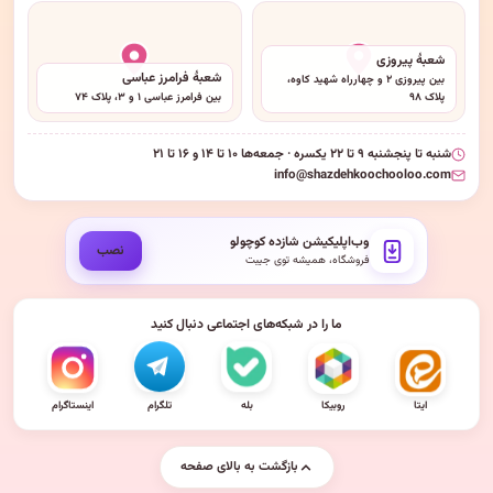
شعبهٔ پیروزی
شعبهٔ فرامرز عباسی
بین پیروزی ۲ و چهارراه شهید کاوه،
پلاک ۹۸
بین فرامرز عباسی ۱ و ۳، پلاک ۷۴
شنبه تا پنجشنبه ۹ تا ۲۲ یکسره · جمعه‌ها ۱۰ تا ۱۴ و ۱۶ تا ۲۱
info@shazdehkoochooloo.com
وب‌اپلیکیشن شازده کوچولو
نصب
فروشگاه، همیشه توی جیبت
ما را در شبکه‌های اجتماعی دنبال کنید
ایتا
روبیکا
بله
تلگرام
اینستاگرام
بازگشت به بالای صفحه