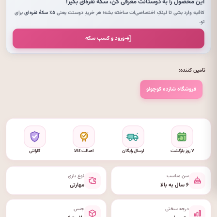
این محصول را به دوستانت معرفی کن،
سکهٔ نقره‌ای
بگیر!
کافیه وارد بشی تا لینکِ اختصاصی‌ات ساخته بشه؛ هر خریدِ دوستت یعنی
۵٪ سکهٔ نقره‌ای
برای
تو.
ورود و کسبِ سکه
تامین کننده:
فروشگاه شازده کوچولو
۷ روز بازگشت
ارسال رایگان
اصالت کالا
گارانتی
سن مناسب
نوع بازی
۶ سال به بالا
مهارتی
درجه سختی
جنس