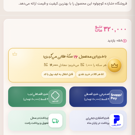
فروشگاه «شازده کوچولو» این محصول را با بهترین کیفیت و قیمت ارائه می‌دهد.
۳۲۰,۰۰۰
۵۸+ بازدید
۱۶
با خریدِ این محصول
سکهٔ طلایی می‌گیری!
هر سکه را ۱٬۰۰۰
می‌خریم؛ معادلِ
۱۶٬۰۰۰
۵٪ هر کالا در خریدِ نقدی
قابلِ انتقال به کیف پول یا کد
اسنپ‌پی: خرید قسطی
خرید اقساطی ترب
۴ قسط (۸۰٬۰۰۰ تومان)
۴ قسط (۸۰٬۰۰۰ تومان)
خرید اعتباری دیجی‌پی
پرداخت در محل
پرداخت در پایان ماه
تحویل و پرداخت راحت