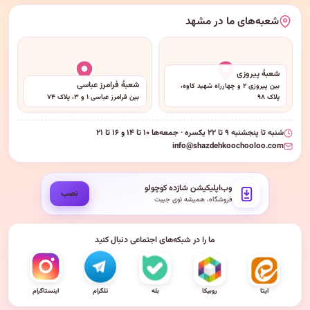
شعبه‌های ما در مشهد
شعبهٔ پیروزی
شعبهٔ فرامرز عباسی
بین پیروزی ۲ و چهارراه شهید کاوه،
پلاک ۹۸
بین فرامرز عباسی ۱ و ۳، پلاک ۷۴
شنبه تا پنجشنبه ۹ تا ۲۲ یکسره · جمعه‌ها ۱۰ تا ۱۴ و ۱۶ تا ۲۱
info@shazdehkoochooloo.com
وب‌اپلیکیشن شازده کوچولو
نصب
فروشگاه، همیشه توی جیبت
ما را در شبکه‌های اجتماعی دنبال کنید
ایتا
روبیکا
بله
تلگرام
اینستاگرام