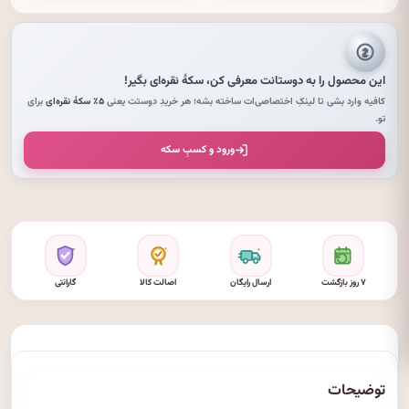
این محصول را به دوستانت معرفی کن،
سکهٔ نقره‌ای
بگیر!
کافیه وارد بشی تا لینکِ اختصاصی‌ات ساخته بشه؛ هر خریدِ دوستت یعنی
۵٪ سکهٔ نقره‌ای
برای
تو.
ورود و کسبِ سکه
۷ روز بازگشت
ارسال رایگان
اصالت کالا
گارانتی
توضیحات