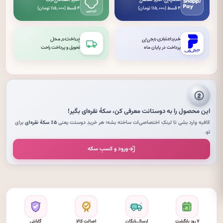
اسنپ‌پی: خرید قسطی
خرید اقساطی ترب
۴ قسط (۱۱۵٬۰۰۰ تومان)
۴ قسط (۱۱۵٬۰۰۰ تومان)
خرید اعتباری دیجی‌پی
پرداخت در محل
پرداخت در پایان ماه
تحویل و پرداخت راحت
این محصول را به دوستانت معرفی کن،
سکهٔ نقره‌ای
بگیر!
کافیه وارد بشی تا لینکِ اختصاصی‌ات ساخته بشه؛ هر خریدِ دوستت یعنی
۵٪ سکهٔ نقره‌ای
برای
تو.
ورود و کسبِ سکه
۷ روز بازگشت
ارسال رایگان
اصالت کالا
گارانتی