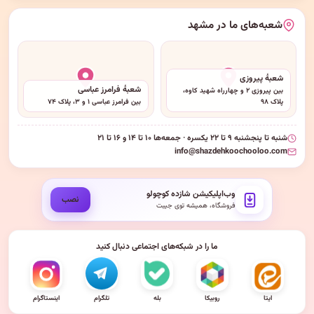
شعبه‌های ما در مشهد
شعبهٔ پیروزی
شعبهٔ فرامرز عباسی
بین پیروزی ۲ و چهارراه شهید کاوه،
پلاک ۹۸
بین فرامرز عباسی ۱ و ۳، پلاک ۷۴
شنبه تا پنجشنبه ۹ تا ۲۲ یکسره · جمعه‌ها ۱۰ تا ۱۴ و ۱۶ تا ۲۱
info@shazdehkoochooloo.com
وب‌اپلیکیشن شازده کوچولو
نصب
فروشگاه، همیشه توی جیبت
ما را در شبکه‌های اجتماعی دنبال کنید
ایتا
روبیکا
بله
تلگرام
اینستاگرام