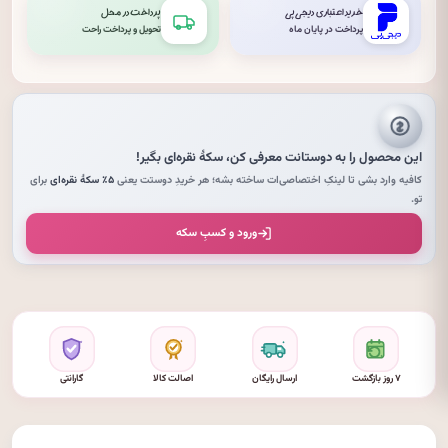
خرید اعتباری دیجی‌پی
پرداخت در محل
پرداخت در پایان ماه
تحویل و پرداخت راحت
این محصول را به دوستانت معرفی کن،
سکهٔ نقره‌ای
بگیر!
کافیه وارد بشی تا لینکِ اختصاصی‌ات ساخته بشه؛ هر خریدِ دوستت یعنی
۵٪ سکهٔ نقره‌ای
برای
تو.
ورود و کسبِ سکه
۷ روز بازگشت
ارسال رایگان
اصالت کالا
گارانتی