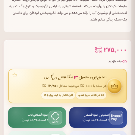
مایعات کودکان را برآورده می‌کند. قمقمه شوتای با طراحی ارگونومیک و تنوع رنگ، تجربه
لذت‌بخشی از نوشیدن آب را ارائه می‌دهد و می‌تواند انگیزه‌بخش کودکان برای داشتن
یک سبک زندگی سالم باشد.
۲۷۵,۰۰۰
۸۰+ بازدید
۱۳
با خریدِ این محصول
سکهٔ طلایی می‌گیری!
هر سکه را ۱٬۰۰۰
می‌خریم؛ معادلِ
۱۳٬۷۵۰
۵٪ هر کالا در خریدِ نقدی
قابلِ انتقال به کیف پول یا کد
اسنپ‌پی: خرید قسطی
خرید اقساطی ترب
۴ قسط (۶۸٬۷۵۰ تومان)
۴ قسط (۶۸٬۷۵۰ تومان)