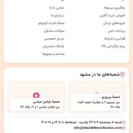
رهگیری مرسوله
تماس با ما
آموزش خرید آنلاین
درباره‌ی ما
شیوه‌های ارسال
مجلهٔ شازده کوچولو
پرداخت امن
سوالات متداول
قوانین و شرایط
حریم خصوصی
رویه بازگردانی کالا
باشگاه مشتریان
نمادها و مجوزها
شعبه‌های ما در مشهد
شعبهٔ پیروزی
شعبهٔ فرامرز عباسی
بین پیروزی ۲ و چهارراه شهید کاوه،
پلاک ۹۸
بین فرامرز عباسی ۱ و ۳، پلاک ۷۴
شنبه تا پنجشنبه ۹ تا ۲۲ یکسره · جمعه‌ها ۱۰ تا ۱۴ و ۱۶ تا ۲۱
info@shazdehkoochooloo.com