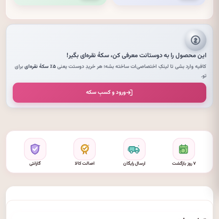
این محصول را به دوستانت معرفی کن،
سکهٔ نقره‌ای
بگیر!
کافیه وارد بشی تا لینکِ اختصاصی‌ات ساخته بشه؛ هر خریدِ دوستت یعنی
۵٪ سکهٔ نقره‌ای
برای
تو.
ورود و کسبِ سکه
۷ روز بازگشت
ارسال رایگان
اصالت کالا
گارانتی