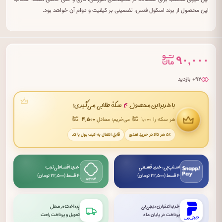
این محصول از برند اسکول فنس، تضمینی بر کیفیت و دوام آن خواهد بود.
۹۰,۰۰۰
۹۲+ بازدید
۴
با خریدِ این محصول
سکهٔ طلایی می‌گیری!
هر سکه را ۱٬۰۰۰
می‌خریم؛ معادلِ
۴٬۵۰۰
۵٪ هر کالا در خریدِ نقدی
قابلِ انتقال به کیف پول یا کد
اسنپ‌پی: خرید قسطی
خرید اقساطی ترب
۴ قسط (۲۲٬۵۰۰ تومان)
۴ قسط (۲۲٬۵۰۰ تومان)
خرید اعتباری دیجی‌پی
پرداخت در محل
پرداخت در پایان ماه
تحویل و پرداخت راحت