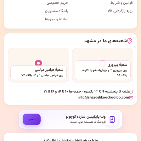
قوانین و شرایط
حریم خصوصی
رویه بازگردانی کالا
باشگاه مشتریان
نمادها و مجوزها
شعبه‌های ما در مشهد
شعبهٔ پیروزی
شعبهٔ فرامرز عباسی
بین پیروزی ۲ و چهارراه شهید کاوه،
پلاک ۹۸
بین فرامرز عباسی ۱ و ۳، پلاک ۷۴
شنبه تا پنجشنبه ۹ تا ۲۲ یکسره · جمعه‌ها ۱۰ تا ۱۴ و ۱۶ تا ۲۱
info@shazdehkoochooloo.com
وب‌اپلیکیشن شازده کوچولو
نصب
فروشگاه، همیشه توی جیبت
ما را در شبکه‌های اجتماعی دنبال کنید