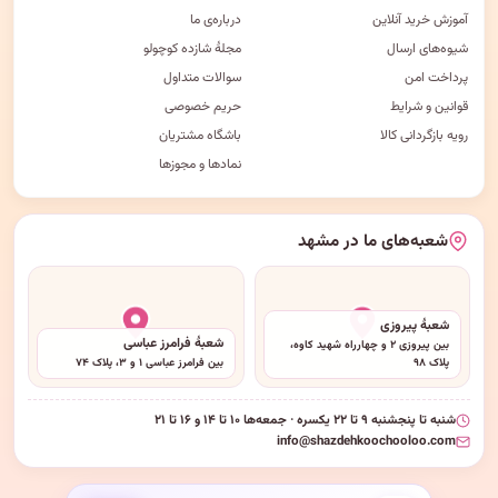
آموزش خرید آنلاین
درباره‌ی ما
شیوه‌های ارسال
مجلهٔ شازده کوچولو
پرداخت امن
سوالات متداول
قوانین و شرایط
حریم خصوصی
رویه بازگردانی کالا
باشگاه مشتریان
نمادها و مجوزها
شعبه‌های ما در مشهد
شعبهٔ پیروزی
شعبهٔ فرامرز عباسی
بین پیروزی ۲ و چهارراه شهید کاوه،
پلاک ۹۸
بین فرامرز عباسی ۱ و ۳، پلاک ۷۴
شنبه تا پنجشنبه ۹ تا ۲۲ یکسره · جمعه‌ها ۱۰ تا ۱۴ و ۱۶ تا ۲۱
info@shazdehkoochooloo.com