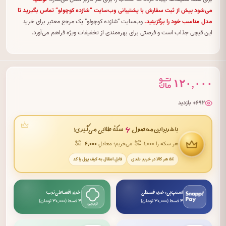
می‌شود پیش از ثبت سفارش با پشتیبانی وب‌سایت “شازده کوچولو” تماس بگیرید تا
مدل مناسب خود را برگزینید.
وب‌سایت “شازده کوچولو” یک مرجع معتبر برای خرید
این قیچی جذاب است و فرصتی برای بهره‌مندی از تخفیفات ویژه فراهم می‌آورد.
۱۲۰,۰۰۰
۶۹۲+ بازدید
۶
با خریدِ این محصول
سکهٔ طلایی می‌گیری!
هر سکه را ۱٬۰۰۰
می‌خریم؛ معادلِ
۶٬۰۰۰
۵٪ هر کالا در خریدِ نقدی
قابلِ انتقال به کیف پول یا کد
اسنپ‌پی: خرید قسطی
خرید اقساطی ترب
۴ قسط (۳۰٬۰۰۰ تومان)
۴ قسط (۳۰٬۰۰۰ تومان)