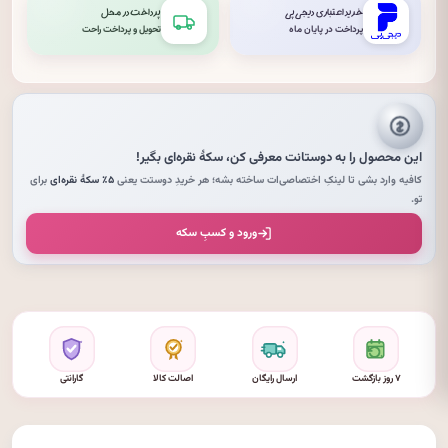
خرید اعتباری دیجی‌پی
پرداخت در محل
پرداخت در پایان ماه
تحویل و پرداخت راحت
این محصول را به دوستانت معرفی کن،
سکهٔ نقره‌ای
بگیر!
کافیه وارد بشی تا لینکِ اختصاصی‌ات ساخته بشه؛ هر خریدِ دوستت یعنی
۵٪ سکهٔ نقره‌ای
برای
تو.
ورود و کسبِ سکه
۷ روز بازگشت
ارسال رایگان
اصالت کالا
گارانتی