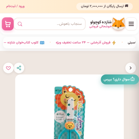
🚚 ارسال رایگان از ۲٬۰۰۰٬۰۰۰ تومان
ورود / ثبت‌نام
شازده کوچولو
خوشحالی فروشی
ای هر مناسبتی
•
فروش آذرخشی — ۲۴ ساعت تخفیف ویژه
•
کلوب کتاب‌خوان شازده — ماهی ۲ ک
سوال داری؟ بپرس