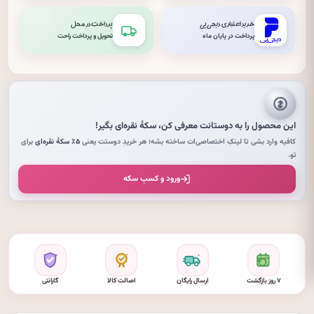
خرید اعتباری دیجی‌پی
پرداخت در محل
پرداخت در پایان ماه
تحویل و پرداخت راحت
این محصول را به دوستانت معرفی کن،
سکهٔ نقره‌ای
بگیر!
کافیه وارد بشی تا لینکِ اختصاصی‌ات ساخته بشه؛ هر خریدِ دوستت یعنی
۵٪ سکهٔ نقره‌ای
برای
تو.
ورود و کسبِ سکه
۷ روز بازگشت
ارسال رایگان
اصالت کالا
گارانتی