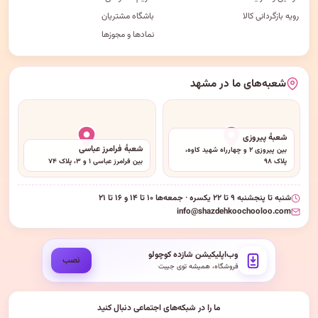
رویه بازگردانی کالا
باشگاه مشتریان
نمادها و مجوزها
شعبه‌های ما در مشهد
شعبهٔ پیروزی
شعبهٔ فرامرز عباسی
بین پیروزی ۲ و چهارراه شهید کاوه،
پلاک ۹۸
بین فرامرز عباسی ۱ و ۳، پلاک ۷۴
شنبه تا پنجشنبه ۹ تا ۲۲ یکسره · جمعه‌ها ۱۰ تا ۱۴ و ۱۶ تا ۲۱
info@shazdehkoochooloo.com
وب‌اپلیکیشن شازده کوچولو
نصب
فروشگاه، همیشه توی جیبت
ما را در شبکه‌های اجتماعی دنبال کنید