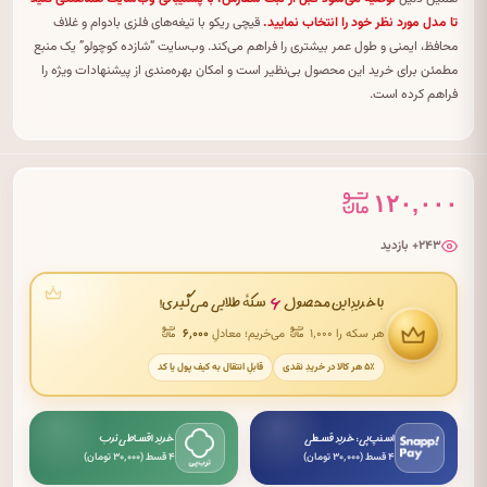
تا مدل مورد نظر خود را انتخاب نمایید.
قیچی ریکو با تیغه‌های فلزی بادوام و غلاف
محافظ، ایمنی و طول عمر بیشتری را فراهم می‌کند. وب‌سایت “شازده کوچولو” یک منبع
مطمئن برای خرید این محصول بی‌نظیر است و امکان بهره‌مندی از پیشنهادات ویژه را
فراهم کرده است.
۱۲۰,۰۰۰
۲۴۳+ بازدید
۶
با خریدِ این محصول
سکهٔ طلایی می‌گیری!
هر سکه را ۱٬۰۰۰
می‌خریم؛ معادلِ
۶٬۰۰۰
۵٪ هر کالا در خریدِ نقدی
قابلِ انتقال به کیف پول یا کد
اسنپ‌پی: خرید قسطی
خرید اقساطی ترب
۴ قسط (۳۰٬۰۰۰ تومان)
۴ قسط (۳۰٬۰۰۰ تومان)