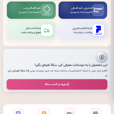
اسنپ‌پی: خرید قسطی
خرید اقساطی ترب
۴ قسط (۱۸٬۷۵۰ تومان)
۴ قسط (۱۸٬۷۵۰ تومان)
خرید اعتباری دیجی‌پی
پرداخت در محل
پرداخت در پایان ماه
تحویل و پرداخت راحت
این محصول را به دوستانت معرفی کن،
سکهٔ نقره‌ای
بگیر!
کافیه وارد بشی تا لینکِ اختصاصی‌ات ساخته بشه؛ هر خریدِ دوستت یعنی
۵٪ سکهٔ نقره‌ای
برای
تو.
ورود و کسبِ سکه