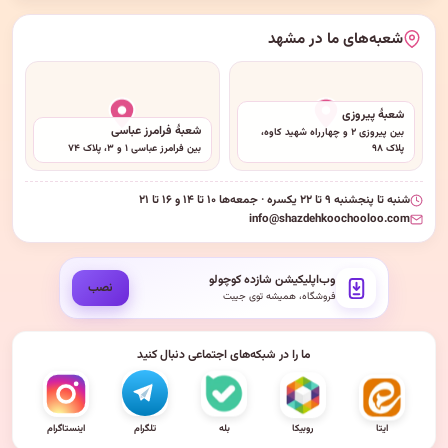
شعبه‌های ما در مشهد
شعبهٔ پیروزی
شعبهٔ فرامرز عباسی
بین پیروزی ۲ و چهارراه شهید کاوه،
پلاک ۹۸
بین فرامرز عباسی ۱ و ۳، پلاک ۷۴
شنبه تا پنجشنبه ۹ تا ۲۲ یکسره · جمعه‌ها ۱۰ تا ۱۴ و ۱۶ تا ۲۱
info@shazdehkoochooloo.com
وب‌اپلیکیشن شازده کوچولو
نصب
فروشگاه، همیشه توی جیبت
ما را در شبکه‌های اجتماعی دنبال کنید
ایتا
روبیکا
بله
تلگرام
اینستاگرام