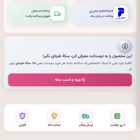
خرید اعتباری دیجی‌پی
پرداخت در محل
پرداخت در پایان ماه
تحویل و پرداخت راحت
این محصول را به دوستانت معرفی کن،
سکهٔ نقره‌ای
بگیر!
کافیه وارد بشی تا لینکِ اختصاصی‌ات ساخته بشه؛ هر خریدِ دوستت یعنی
۵٪ سکهٔ نقره‌ای
برای
تو.
ورود و کسبِ سکه
۷ روز بازگشت
ارسال رایگان
اصالت کالا
گارانتی