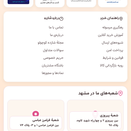
راهنمای خرید
درباره شازده
رهگیری مرسوله
تماس با ما
آموزش خرید آنلاین
درباره‌ی ما
شیوه‌های ارسال
مجلهٔ شازده کوچولو
پرداخت امن
سوالات متداول
قوانین و شرایط
حریم خصوصی
رویه بازگردانی کالا
باشگاه مشتریان
نمادها و مجوزها
شعبه‌های ما در مشهد
شعبهٔ پیروزی
شعبهٔ فرامرز عباسی
بین پیروزی ۲ و چهارراه شهید کاوه،
پلاک ۹۸
بین فرامرز عباسی ۱ و ۳، پلاک ۷۴