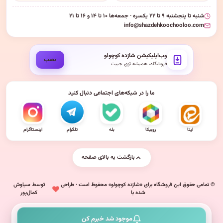
شنبه تا پنجشنبه ۹ تا ۲۲ یکسره · جمعه‌ها ۱۰ تا ۱۴ و ۱۶ تا ۲۱
info@shazdehkoochooloo.com
وب‌اپلیکیشن شازده کوچولو
نصب
فروشگاه، همیشه توی جیبت
ما را در شبکه‌های اجتماعی دنبال کنید
ایتا
روبیکا
بله
تلگرام
اینستاگرام
بازگشت به بالای صفحه
© تمامی حقوق این فروشگاه برای «شازده کوچولو» محفوظ است · طراحی
توسط سیاوش
شده با
کمال‌پور
موجود شد خبرم کن