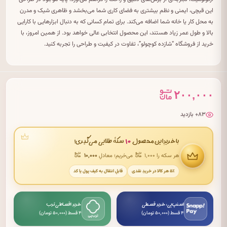
این قیچی، ایمنی و نظم بیشتری به فضای کاری شما می‌بخشد و ظاهری شیک و مدرن
به محل کار یا خانه شما اضافه می‌کند. برای تمام کسانی که به دنبال ابزارهایی با کارایی
بالا و طول عمر زیاد هستند، این محصول انتخابی عالی خواهد بود. از همین امروز، با
خرید از فروشگاه “شازده کوچولو”، تفاوت در کیفیت و طراحی را تجربه کنید.
۲۰۰,۰۰۰
۸۳+ بازدید
۱۰
با خریدِ این محصول
سکهٔ طلایی می‌گیری!
هر سکه را ۱٬۰۰۰
می‌خریم؛ معادلِ
۱۰٬۰۰۰
۵٪ هر کالا در خریدِ نقدی
قابلِ انتقال به کیف پول یا کد
اسنپ‌پی: خرید قسطی
خرید اقساطی ترب
۴ قسط (۵۰٬۰۰۰ تومان)
۴ قسط (۵۰٬۰۰۰ تومان)