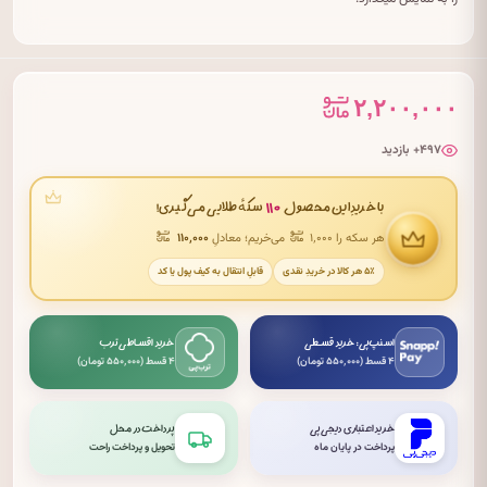
۲,۲۰۰,۰۰۰
۴۹۷+ بازدید
۱۱۰
با خریدِ این محصول
سکهٔ طلایی می‌گیری!
هر سکه را ۱٬۰۰۰
می‌خریم؛ معادلِ
۱۱۰٬۰۰۰
۵٪ هر کالا در خریدِ نقدی
قابلِ انتقال به کیف پول یا کد
اسنپ‌پی: خرید قسطی
خرید اقساطی ترب
۴ قسط (۵۵۰٬۰۰۰ تومان)
۴ قسط (۵۵۰٬۰۰۰ تومان)
خرید اعتباری دیجی‌پی
پرداخت در محل
پرداخت در پایان ماه
تحویل و پرداخت راحت