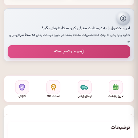
این محصول را به دوستانت معرفی کن،
سکهٔ نقره‌ای
بگیر!
کافیه وارد بشی تا لینکِ اختصاصی‌ات ساخته بشه؛ هر خریدِ دوستت یعنی
۵٪ سکهٔ نقره‌ای
برای
تو.
ورود و کسبِ سکه
۷ روز بازگشت
ارسال رایگان
اصالت کالا
گارانتی
توضیحات