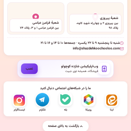
شعبهٔ پیروزی
شعبهٔ فرامرز عباسی
بین پیروزی ۲ و چهارراه شهید کاوه،
پلاک ۹۸
بین فرامرز عباسی ۱ و ۳، پلاک ۷۴
شنبه تا پنجشنبه ۹ تا ۲۲ یکسره · جمعه‌ها ۱۰ تا ۱۴ و ۱۶ تا ۲۱
info@shazdehkoochooloo.com
وب‌اپلیکیشن شازده کوچولو
نصب
فروشگاه، همیشه توی جیبت
ما را در شبکه‌های اجتماعی دنبال کنید
ایتا
روبیکا
بله
تلگرام
اینستاگرام
بازگشت به بالای صفحه