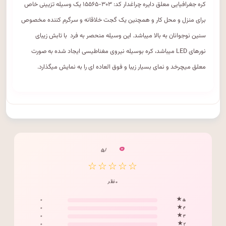
کره جغرافیایی معلق دایره چراغدار کد: ۳۰۳-۱۵۵۶۵ یک وسیله تزیینی خاص
برای منزل و محل کار و همچنین یک گجت خلاقانه و سرگرم کننده مخصوص
سنین نوجوانان به بالا میباشد. این وسیله منحصر به فرد با تابش زیبای
نورهای LED میباشد، کره بوسیله نیروی مغناطیسی ایجاد شده به صورت
معلق میچرخد و نمای بسیار زیبا و فوق العاده ای را به نمایش میگذارد.
۰
/ ۵
☆☆☆☆☆
۰ نظر
۰
۵ ★
۰
۴ ★
۰
۳ ★
۰
۲ ★