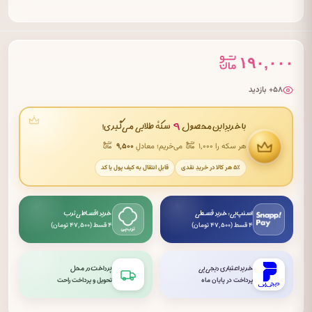
۱۹۰,۰۰۰
۵۸+ بازدید
۹
با خریدِ این محصول
سکهٔ طلایی می‌گیری!
هر سکه را ۱٬۰۰۰
می‌خریم؛ معادلِ
۹٬۵۰۰
۵٪ هر کالا در خریدِ نقدی
قابلِ انتقال به کیف پول یا کد
اسنپ‌پی: خرید قسطی
خرید اقساطی ترب
۴ قسط (۴۷٬۵۰۰ تومان)
۴ قسط (۴۷٬۵۰۰ تومان)
خرید اعتباری دیجی‌پی
پرداخت در محل
پرداخت در پایان ماه
تحویل و پرداخت راحت