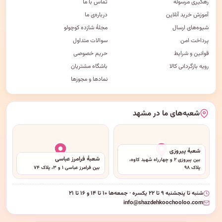
رهگیری مرسوله
تماس با ما
آموزش خرید آنلاین
درباره‌ی ما
شیوه‌های ارسال
مجلهٔ شازده کوچولو
پرداخت امن
سوالات متداول
قوانین و شرایط
حریم خصوصی
رویه بازگردانی کالا
باشگاه مشتریان
نمادها و مجوزها
شعبه‌های ما در مشهد
شعبهٔ پیروزی
شعبهٔ فرامرز عباسی
بین پیروزی ۲ و چهارراه شهید کاوه،
پلاک ۹۸
بین فرامرز عباسی ۱ و ۳، پلاک ۷۴
شنبه تا پنجشنبه ۹ تا ۲۲ یکسره · جمعه‌ها ۱۰ تا ۱۴ و ۱۶ تا ۲۱
info@shazdehkoochooloo.com