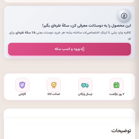
این محصول را به دوستانت معرفی کن،
سکهٔ نقره‌ای
بگیر!
کافیه وارد بشی تا لینکِ اختصاصی‌ات ساخته بشه؛ هر خریدِ دوستت یعنی
۵٪ سکهٔ نقره‌ای
برای
تو.
ورود و کسبِ سکه
۷ روز بازگشت
ارسال رایگان
اصالت کالا
گارانتی
توضیحات