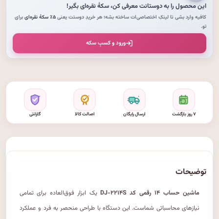
این محصول را به دوستانت معرفی کن،
سکهٔ نقره‌ای
بگیر!
کافیه وارد بشی تا لینکِ اختصاصی‌ات ساخته بشه؛ هر خریدِ دوستت یعنی
۵٪ سکهٔ نقره‌ای
برای
تو.
ورود و کسبِ سکه
۷ روز بازگشت
ارسال رایگان
اصالت کالا
گارانتی
توضیحات
ماشین حساب ۱۴ رقمی کد DJ-۲۲۱۴S
یک ابزار فوق‌العاده برای تمامی
نیازهای محاسباتی شماست. این دستگاه با طراحی منحصر به فرد و عملکرد