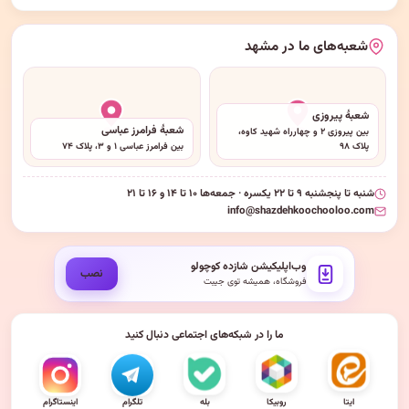
شعبه‌های ما در مشهد
شعبهٔ پیروزی
شعبهٔ فرامرز عباسی
بین پیروزی ۲ و چهارراه شهید کاوه،
پلاک ۹۸
بین فرامرز عباسی ۱ و ۳، پلاک ۷۴
شنبه تا پنجشنبه ۹ تا ۲۲ یکسره · جمعه‌ها ۱۰ تا ۱۴ و ۱۶ تا ۲۱
info@shazdehkoochooloo.com
وب‌اپلیکیشن شازده کوچولو
نصب
فروشگاه، همیشه توی جیبت
ما را در شبکه‌های اجتماعی دنبال کنید
ایتا
روبیکا
بله
تلگرام
اینستاگرام