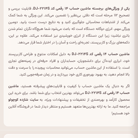
یکی از ویژگی‌های برجسته ماشین حساب ۱۴ رقمی کد DJ-۲۲۱۴S
، قابلیت بررسی و
تصحیح ۱۱۲ مرحله است که دقتی بی‌نظیر را تضمین می‌کند. این ویژگی به شما کمک
می‌کند از اشتباهات محاسباتی جلوگیری کنید و به نتایج درست دست یابید. دومین
ویژگی مهم، انرژی دوگانه دستگاه است که باعث می‌شود شما هیچ‌گاه نگران تمام شدن
باتری نباشید؛ زیرا این دستگاه از انرژی خورشیدی نیز استفاده می‌کند. علاوه بر این،
دکمه‌های بزرگ و کاربرپسند، تجربه‌ای راحت و آسان را در اختیار شما قرار می‌دهد.
ماشین حساب ۱۴ رقمی کد DJ-۲۲۱۴S
به دلیل امکانات متنوع و طراحی کاربرپسند
خود، ابزاری ایده‌آل برای دانشجویان، حسابداران و افراد حرفه‌ای در زمینه‌های تجاری
است. با استفاده از این ماشین حساب، می‌توانید محاسبات پیچیده را با سرعت و دقت
بالا انجام دهید، به بهبود بهره‌وری کاری خود بپردازید و در زمان صرفه‌جویی کنید.
اگر به دنبال یک ماشین حساب با کیفیت و قابلیت‌های پیشرفته هستید،
ماشین
حساب ۱۴ رقمی کد DJ-۲۲۱۴S
می‌تواند بهترین انتخاب برای شما باشد. برای خرید این
محصول کارآمد و بهره‌مندی از تخفیفات و پیشنهادات ویژه، به
سایت شازده کوچولو
مراجعه کنید. ما به ارائه بهترین‌ها متعهد هستیم و منتظر دیدار شما در فروشگاه آنلاین
خود هستیم!