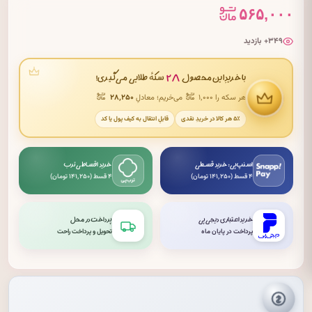
۵۶۵,۰۰۰
۳۴۹+ بازدید
۲۸
با خریدِ این محصول
سکهٔ طلایی می‌گیری!
هر سکه را ۱٬۰۰۰
می‌خریم؛ معادلِ
۲۸٬۲۵۰
۵٪ هر کالا در خریدِ نقدی
قابلِ انتقال به کیف پول یا کد
اسنپ‌پی: خرید قسطی
خرید اقساطی ترب
۴ قسط (۱۴۱٬۲۵۰ تومان)
۴ قسط (۱۴۱٬۲۵۰ تومان)
خرید اعتباری دیجی‌پی
پرداخت در محل
پرداخت در پایان ماه
تحویل و پرداخت راحت