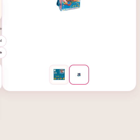
⭐ 
اف
ه