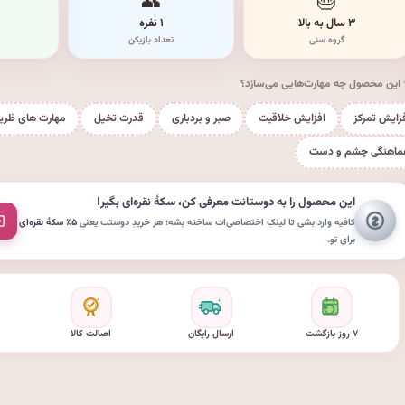
👥
🎂
۳ سال به بالا
۱ نفره
گروه سنی
تعداد بازیکن
این محصول چه مهارت‌هایی می‌سازد؟
زایش تمرکز
افزایش خلاقیت
صبر و بردباری
قدرت تخیل
مهارت های ظری
ماهنگی چشم و دست
این محصول را به دوستانت معرفی کن،
سکهٔ نقره‌ای
بگیر!
کافیه وارد بشی تا لینکِ اختصاصی‌ات ساخته بشه؛ هر خریدِ دوستت یعنی
۵٪ سکهٔ نقره‌ای
برای تو.
۷ روز بازگشت
ارسال رایگان
اصالت کالا