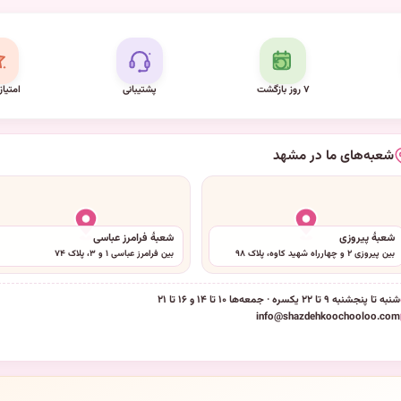
۷ روز بازگشت
پشتیبانی
امتیاز
شعبه‌های ما در مشهد
شعبهٔ پیروزی
شعبهٔ فرامرز عباسی
بین پیروزی ۲ و چهارراه شهید کاوه، پلاک ۹۸
بین فرامرز عباسی ۱ و ۳، پلاک ۷۴
شنبه تا پنجشنبه ۹ تا ۲۲ یکسره · جمعه‌ها ۱۰ تا ۱۴ و ۱۶ تا ۲۱
info@shazdehkoochooloo.com