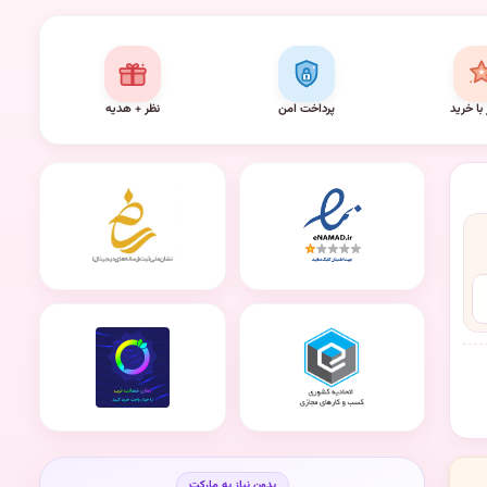
 با خرید
پرداخت امن
نظر + هدیه