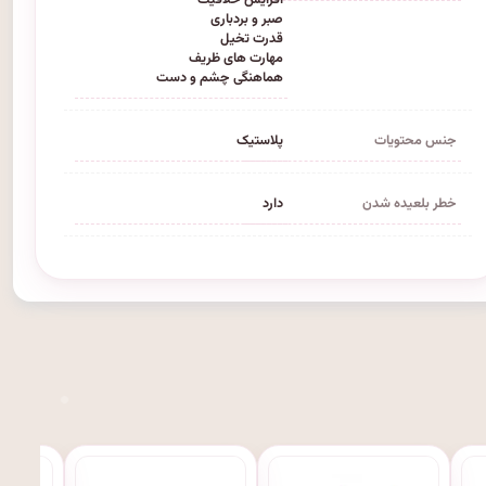
صبر و بردباری
قدرت تخیل
مهارت های ظریف
هماهنگی چشم و دست
جنس محتویات
پلاستیک
خطر بلعیده شدن
دارد