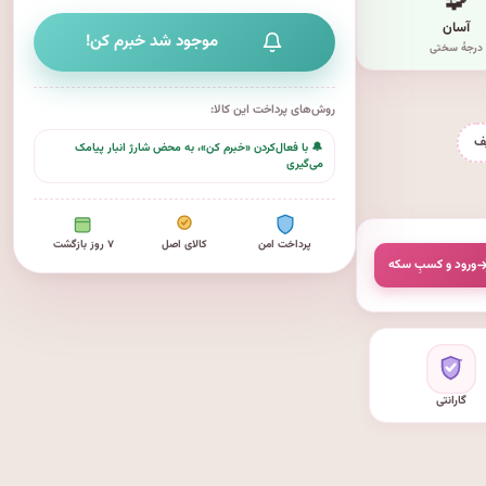
🧩
آسان
موجود شد خبرم کن!
درجهٔ سختی
روش‌های پرداخت این کالا:
ف
🔔 با فعال‌کردن «خبرم کن»، به محض شارژ انبار پیامک
می‌گیری
پرداخت امن
کالای اصل
۷ روز بازگشت
ورود و کسبِ سکه
گارانتی