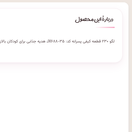
لگو ۲۳۰ قطعه کیفی پسرانه کد: JX۶۸۸-۳۵ هدیه جذابی برای کودکان بالای ۳ سال است این محصول از پلاستیک مرغوب ساخته شده است.