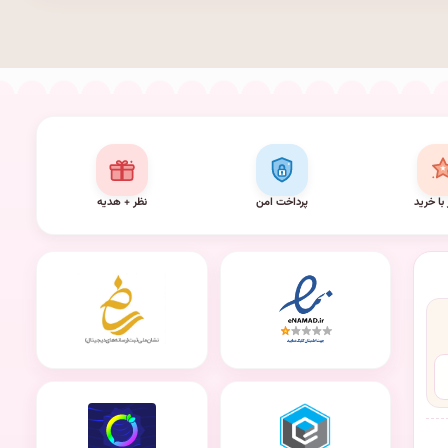
 با خرید
پرداخت امن
نظر + هدیه