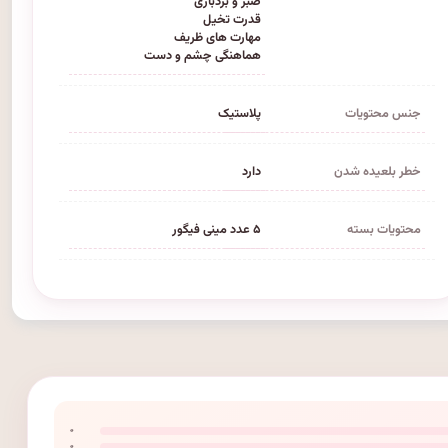
صبر و بردباری
قدرت تخیل
مهارت های ظریف
هماهنگی چشم و دست
جنس محتویات
پلاستیک
خطر بلعیده شدن
دارد
محتویات بسته
۵ عدد مینی فیگور
۰
۰