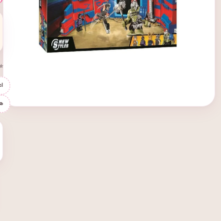
⭐ 
اع
ه