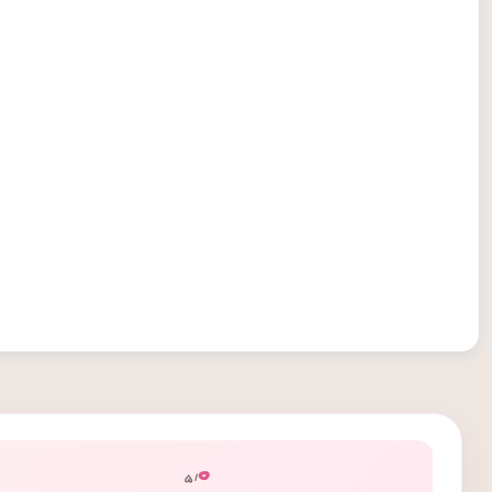
۰
/ ۵