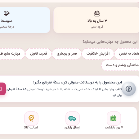
🧩
🎂
۳ سال به بالا
متوسط
گروه سنی
درجهٔ سختی
این محصول چه مهارت‌هایی می‌سازد؟
تماد به نفس
افزایش خلاقیت
صبر و بردباری
قدرت تخیل
مهارت های ظ
ماهنگی چشم و دست
این محصول را به دوستانت معرفی کن،
سکهٔ نقره‌ای
بگیر!
کافیه وارد بشی تا لینکِ اختصاصی‌ات ساخته بشه؛ هر خریدِ دوستت یعنی
۵٪ سکهٔ نقره‌ای
برای تو.
۷ روز بازگشت
ارسال رایگان
اصالت کالا