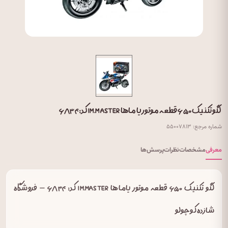
لگو تکنیک ۶۵۰ قطعه موتور یاماها IM.MASTER کد: ۶۸۳۴
شماره مرجع: ۵۵۰۰۷۸۱۳
معرفی
مشخصات
نظرات
پرسش‌ها
لگو تکنیک ۶۵۰ قطعه موتور یاماها IM.MASTER کد: ۶۸۳۴ – فروشگاه
شازده کوچولو