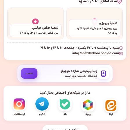
شعبه‌های ما در مشهد
شعبهٔ پیروزی
شعبهٔ فرامرز عباسی
بین پیروزی ۲ و چهارراه شهید کاوه،
پلاک ۹۸
بین فرامرز عباسی ۱ و ۳، پلاک ۷۴
شنبه تا پنجشنبه ۹ تا ۲۲ یکسره · جمعه‌ها ۱۰ تا ۱۴ و ۱۶ تا ۲۱
info@shazdehkoochooloo.com
وب‌اپلیکیشن شازده کوچولو
نصب
فروشگاه، همیشه توی جیبت
ما را در شبکه‌های اجتماعی دنبال کنید
ایتا
روبیکا
بله
تلگرام
اینستاگرام