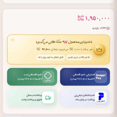
۱,۹۵۰,۰۰۰
۱۹۳+ بازدید
۹۷
با خریدِ این محصول
سکهٔ طلایی می‌گیری!
هر سکه را ۱٬۰۰۰
می‌خریم؛ معادلِ
۹۷٬۵۰۰
۵٪ هر کالا در خریدِ نقدی
قابلِ انتقال به کیف پول یا کد
اسنپ‌پی: خرید قسطی
خرید اقساطی ترب
۴ قسط (۴۸۷٬۵۰۰ تومان)
۴ قسط (۴۸۷٬۵۰۰ تومان)
خرید اعتباری دیجی‌پی
پرداخت در محل
پرداخت در پایان ماه
تحویل و پرداخت راحت