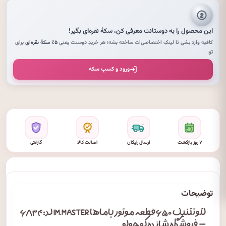
این محصول را به دوستانت معرفی کن،
سکهٔ نقره‌ای
بگیر!
کافیه وارد بشی تا لینکِ اختصاصی‌ات ساخته بشه؛ هر خریدِ دوستت یعنی
۵٪ سکهٔ نقره‌ای
برای
تو.
ورود و کسبِ سکه
۷ روز بازگشت
ارسال رایگان
اصالت کالا
گارانتی
توضیحات
لگو تکنیک ۶۵۰ قطعه موتور یاماها IM.MASTER کد: ۶۸۳۴