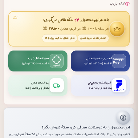
۸۳+ بازدید
۲۴
با خریدِ این محصول
سکهٔ طلایی می‌گیری!
هر سکه را ۱٬۰۰۰
می‌خریم؛ معادلِ
۲۴٬۵۰۰
۵٪ هر کالا در خریدِ نقدی
قابلِ انتقال به کیف پول یا کد
اسنپ‌پی: خرید قسطی
خرید اقساطی ترب
۴ قسط (۱۲۲٬۵۰۰ تومان)
۴ قسط (۱۲۲٬۵۰۰ تومان)
خرید اعتباری دیجی‌پی
پرداخت در محل
پرداخت در پایان ماه
تحویل و پرداخت راحت
این محصول را به دوستانت معرفی کن،
سکهٔ نقره‌ای
بگیر!
کافیه وارد بشی تا لینکِ اختصاصی‌ات ساخته بشه؛ هر خریدِ دوستت یعنی
۵٪ سکهٔ نقره‌ای
برای