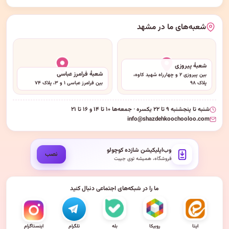
شعبه‌های ما در مشهد
شعبهٔ پیروزی
شعبهٔ فرامرز عباسی
بین پیروزی ۲ و چهارراه شهید کاوه،
پلاک ۹۸
بین فرامرز عباسی ۱ و ۳، پلاک ۷۴
شنبه تا پنجشنبه ۹ تا ۲۲ یکسره · جمعه‌ها ۱۰ تا ۱۴ و ۱۶ تا ۲۱
info@shazdehkoochooloo.com
وب‌اپلیکیشن شازده کوچولو
نصب
فروشگاه، همیشه توی جیبت
ما را در شبکه‌های اجتماعی دنبال کنید
ایتا
روبیکا
بله
تلگرام
اینستاگرام