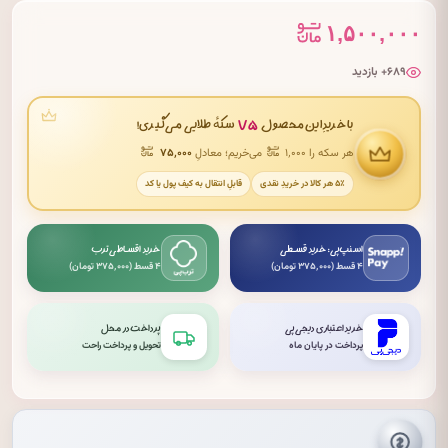
۱,۵۰۰,۰۰۰
۶۸۹+ بازدید
۷۵
با خریدِ این محصول
سکهٔ طلایی می‌گیری!
هر سکه را ۱٬۰۰۰
می‌خریم؛ معادلِ
۷۵٬۰۰۰
۵٪ هر کالا در خریدِ نقدی
قابلِ انتقال به کیف پول یا کد
اسنپ‌پی: خرید قسطی
خرید اقساطی ترب
۴ قسط (۳۷۵٬۰۰۰ تومان)
۴ قسط (۳۷۵٬۰۰۰ تومان)
خرید اعتباری دیجی‌پی
پرداخت در محل
پرداخت در پایان ماه
تحویل و پرداخت راحت