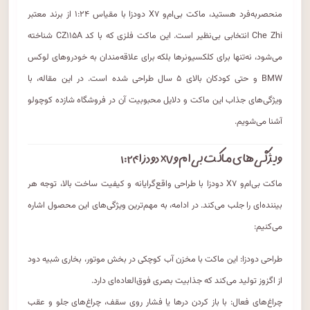
منحصربه‌فرد هستید، ماکت بی‌ام‌و X۷ دودزا با مقیاس ۱:۲۴ از برند معتبر
Che Zhi انتخابی بی‌نظیر است. این ماکت فلزی که با کد CZ۱۱۵A شناخته
می‌شود، نه‌تنها برای کلکسیونرها بلکه برای علاقه‌مندان به خودروهای لوکس
BMW و حتی کودکان بالای ۵ سال طراحی شده است. در این مقاله، با
ویژگی‌های جذاب این ماکت و دلایل محبوبیت آن در فروشگاه شازده کوچولو
آشنا می‌شویم.
ویژگی‌های ماکت بی‌ام‌و X۷ دودزا ۱:۲۴
ماکت بی‌ام‌و X۷ دودزا با طراحی واقع‌گرایانه و کیفیت ساخت بالا، توجه هر
بیننده‌ای را جلب می‌کند. در ادامه، به مهم‌ترین ویژگی‌های این محصول اشاره
می‌کنیم:
طراحی دودزا: این ماکت با مخزن آب کوچکی در بخش موتور، بخاری شبیه دود
از اگزوز تولید می‌کند که جذابیت بصری فوق‌العاده‌ای دارد.
چراغ‌های فعال: با باز کردن درها یا فشار روی سقف، چراغ‌های جلو و عقب