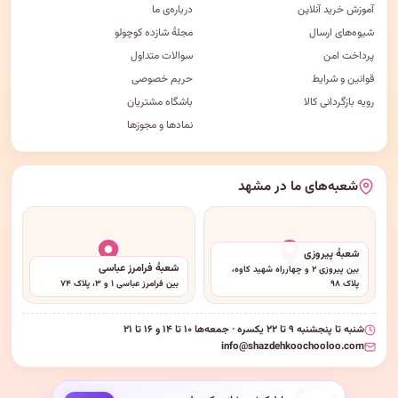
آموزش خرید آنلاین
درباره‌ی ما
شیوه‌های ارسال
مجلهٔ شازده کوچولو
پرداخت امن
سوالات متداول
قوانین و شرایط
حریم خصوصی
رویه بازگردانی کالا
باشگاه مشتریان
نمادها و مجوزها
شعبه‌های ما در مشهد
شعبهٔ پیروزی
شعبهٔ فرامرز عباسی
بین پیروزی ۲ و چهارراه شهید کاوه،
پلاک ۹۸
بین فرامرز عباسی ۱ و ۳، پلاک ۷۴
شنبه تا پنجشنبه ۹ تا ۲۲ یکسره · جمعه‌ها ۱۰ تا ۱۴ و ۱۶ تا ۲۱
info@shazdehkoochooloo.com