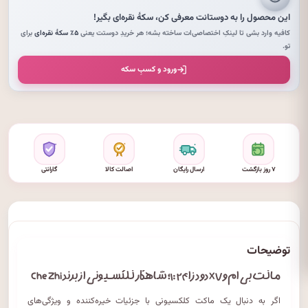
این محصول را به دوستانت معرفی کن،
سکهٔ نقره‌ای
بگیر!
کافیه وارد بشی تا لینکِ اختصاصی‌ات ساخته بشه؛ هر خریدِ دوستت یعنی
۵٪ سکهٔ نقره‌ای
برای
تو.
ورود و کسبِ سکه
۷ روز بازگشت
ارسال رایگان
اصالت کالا
گارانتی
توضیحات
ماکت بی‌ام‌و X۷ دودزا ۱:۲۴؛ شاهکار کلکسیونی از برند Che Zhi
اگر به دنبال یک ماکت کلکسیونی با جزئیات خیره‌کننده و ویژگی‌های