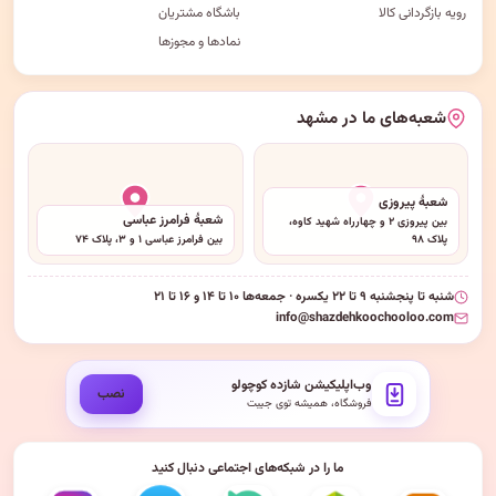
رویه بازگردانی کالا
باشگاه مشتریان
نمادها و مجوزها
شعبه‌های ما در مشهد
شعبهٔ پیروزی
شعبهٔ فرامرز عباسی
بین پیروزی ۲ و چهارراه شهید کاوه،
پلاک ۹۸
بین فرامرز عباسی ۱ و ۳، پلاک ۷۴
شنبه تا پنجشنبه ۹ تا ۲۲ یکسره · جمعه‌ها ۱۰ تا ۱۴ و ۱۶ تا ۲۱
info@shazdehkoochooloo.com
وب‌اپلیکیشن شازده کوچولو
نصب
فروشگاه، همیشه توی جیبت
ما را در شبکه‌های اجتماعی دنبال کنید