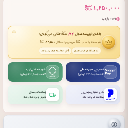
۱,۶۵۰,۰۰۰
۱۰۹+ بازدید
۸۲
با خریدِ این محصول
سکهٔ طلایی می‌گیری!
هر سکه را ۱٬۰۰۰
می‌خریم؛ معادلِ
۸۲٬۵۰۰
۵٪ هر کالا در خریدِ نقدی
قابلِ انتقال به کیف پول یا کد
اسنپ‌پی: خرید قسطی
خرید اقساطی ترب
۴ قسط (۴۱۲٬۵۰۰ تومان)
۴ قسط (۴۱۲٬۵۰۰ تومان)
خرید اعتباری دیجی‌پی
پرداخت در محل
پرداخت در پایان ماه
تحویل و پرداخت راحت