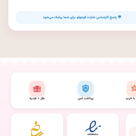
 با خرید
پرداخت امن
نظر + هدیه