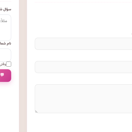
سؤال شم
نام شما
وقتی 
💬