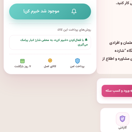
 کار کنید.
موجود شد خبرم کن!
روش‌های پرداخت این کالا:
🔔 با فعال‌کردن «خبرم کن»، به محض شارژ انبار پیامک
نشجویان، معلمان و افرادی
می‌گیری
گاه “شازده
مشاوره و اطلاع از
پرداخت امن
کالای اصل
۷ روز بازگشت
ورود و کسبِ سکه
گارانتی